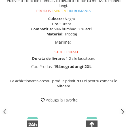
Pulover tricotat din bumbac, cu detalii tricotate cu motiv, cu mâneci
lungi.
PRODUS
FABRICAT
IN ROMANIA
Culoare:
Negru
Croi:
Drept
Compozitie:
50% bumbac, 50% acril
Material:
Tricotaj
Marime
:
STOC EPUIZAT
Durata de livrare:
1-2 zile lucratoare
Cod Produs:
194negrudungi-2XL
La achizitionarea acestui produs primiti
13
Lei pentru comenzile
viitoare
Adauga la Favorite