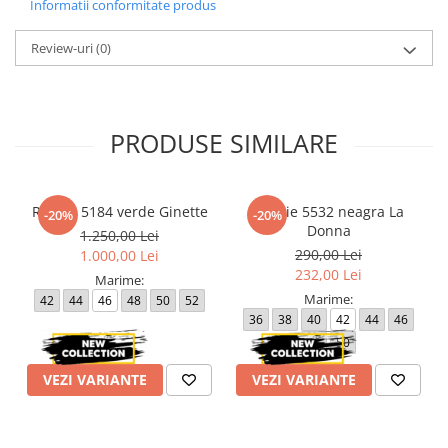
Informatii conformitate produs
Review-uri
(0)
PRODUSE SIMILARE
Rochie 5184 verde Ginette
Rochie 5532 neagra La
-20%
-20%
Donna
1.250,00 Lei
290,00 Lei
1.000,00 Lei
232,00 Lei
Marime:
Marime:
42
44
46
48
50
52
36
38
40
42
44
46
48
50
VEZI VARIANTE
VEZI VARIANTE