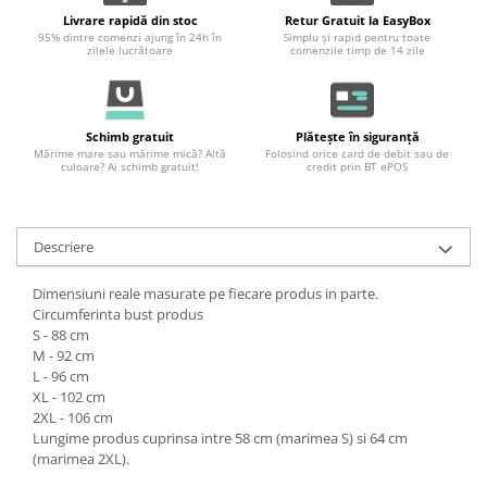
Livrare rapidă din stoc
Retur Gratuit la EasyBox
95% dintre comenzi ajung în 24h în
Simplu și rapid pentru toate
zilele lucrătoare
comenzile timp de 14 zile
Schimb gratuit
Plătește în siguranță
Mărime mare sau mărime mică? Altă
Folosind orice card de debit sau de
culoare? Ai schimb gratuit!
credit prin BT ePOS
Descriere
Dimensiuni reale masurate pe fiecare produs in parte.
Circumferinta bust produs
S - 88 cm
M - 92 cm
L - 96 cm
XL - 102 cm
2XL - 106 cm
Lungime produs cuprinsa intre 58 cm (marimea S) si 64 cm
(marimea 2XL).