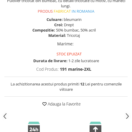
Pulover tricotat din bumbac, cu detalii tricotate cu motiv, cu mâneci
lungi.
PRODUS
FABRICAT
IN ROMANIA
Culoare:
bleumarin
Croi:
Drept
Compozitie:
50% bumbac, 50% acril
Material:
Tricotaj
Marime
:
STOC EPUIZAT
Durata de livrare:
1-2 zile lucratoare
Cod Produs:
191 marine-2XL
La achizitionarea acestui produs primiti
12
Lei pentru comenzile
viitoare
Adauga la Favorite