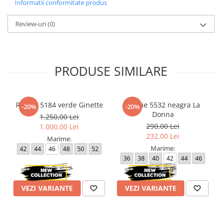
Informatii conformitate produs
Review-uri
(0)
PRODUSE SIMILARE
Rochie 5184 verde Ginette
Rochie 5532 neagra La
-20%
-20%
Donna
1.250,00 Lei
290,00 Lei
1.000,00 Lei
232,00 Lei
Marime:
Marime:
42
44
46
48
50
52
36
38
40
42
44
46
48
50
VEZI VARIANTE
VEZI VARIANTE