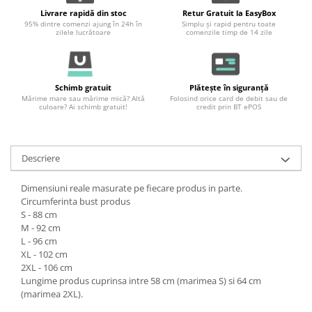
Livrare rapidă din stoc
Retur Gratuit la EasyBox
95% dintre comenzi ajung în 24h în
Simplu și rapid pentru toate
zilele lucrătoare
comenzile timp de 14 zile
Schimb gratuit
Plătește în siguranță
Mărime mare sau mărime mică? Altă
Folosind orice card de debit sau de
culoare? Ai schimb gratuit!
credit prin BT ePOS
Descriere
Dimensiuni reale masurate pe fiecare produs in parte.
Circumferinta bust produs
S - 88 cm
M - 92 cm
L - 96 cm
XL - 102 cm
2XL - 106 cm
Lungime produs cuprinsa intre 58 cm (marimea S) si 64 cm
(marimea 2XL).