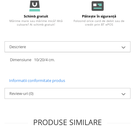
Schimb gratuit
Plătește în siguranță
Mărime mare sau mărime mică? Altă
Folosind orice card de debit sau de
culoare? Ai schimb gratuit!
credit prin BT ePOS
Descriere
Dimensiune 10/20/4 cm.
Informatii conformitate produs
Review-uri
(0)
PRODUSE SIMILARE