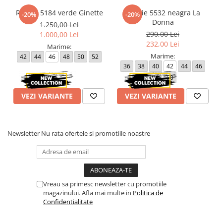
Rochie 5184 verde Ginette
Rochie 5532 neagra La
-20%
-20%
Donna
1.250,00 Lei
290,00 Lei
1.000,00 Lei
232,00 Lei
Marime:
Marime:
42
44
46
48
50
52
36
38
40
42
44
46
48
50
VEZI VARIANTE
VEZI VARIANTE
Newsletter
Nu rata ofertele si promotiile noastre
Vreau sa primesc newsletter cu promotiile
magazinului. Afla mai multe in
Politica de
Confidentialitate