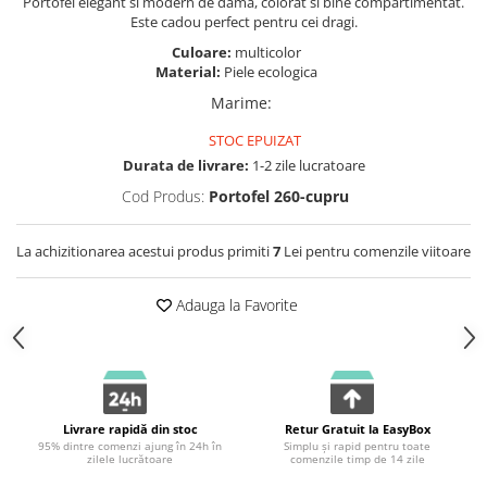
Portofel elegant si modern de dama, colorat si bine compartimentat.
Este cadou perfect pentru cei dragi.
Culoare:
multicolor
Material:
Piele ecologica
Marime
:
STOC EPUIZAT
Durata de livrare:
1-2 zile lucratoare
Cod Produs:
Portofel 260-cupru
La achizitionarea acestui produs primiti
7
Lei pentru comenzile viitoare
Adauga la Favorite
Livrare rapidă din stoc
Retur Gratuit la EasyBox
95% dintre comenzi ajung în 24h în
Simplu și rapid pentru toate
zilele lucrătoare
comenzile timp de 14 zile