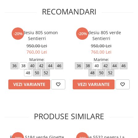
RECOMANDARI
Pardesiu 805 somon
Pardesiu 805 verde
-20%
-20%
Sentierri
Sentierri
950,00 Lei
950,00 Lei
760,00 Lei
760,00 Lei
Marime:
Marime:
36
38
40
42
44
46
36
38
40
42
44
46
48
50
52
48
50
52
VEZI VARIANTE
VEZI VARIANTE
PRODUSE SIMILARE
Rochie 5184 verde Ginette
Rochie 5532 neagra La