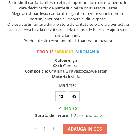
Sa te simti confortabil este cel mai important lucru in momentul in
care decizi ce tip de pardesiu vrei sa porti sezonul asta!
Alege acest pardesiu cambrat, elegant, cu revere si inchidere cu
nasturi, buzunare cu clapete si slit la spate.
O piesa vestimentara dintr-o stofa de calitate cu o croiala perfecta si
atentie deosebita la detalii care iti da o stare de bine si te ajuta sa te
simti feminina.
Produsul este recomandat pt. toamna-primavara.
PRODUS
FABRICAT
IN ROMANIA
Culoare:
gri
Croi:
Cambrat
Compozitie:
64%lână, 31%vâscoză,5%elastan
Material:
stofa
Marime
:
42
48
IN STOC
Durata de livrare:
1-2 zile lucratoare
ADAUGA IN COS