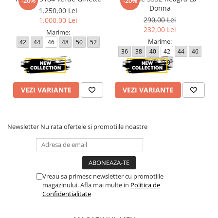
-20%
-20%
Donna
1.250,00 Lei
290,00 Lei
1.000,00 Lei
232,00 Lei
Marime:
Marime:
42
44
46
48
50
52
36
38
40
42
44
46
48
50
VEZI VARIANTE
VEZI VARIANTE
Newsletter
Nu rata ofertele si promotiile noastre
Vreau sa primesc newsletter cu promotiile
magazinului. Afla mai multe in
Politica de
Confidentialitate