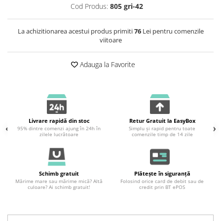
Cod Produs:
805 gri-42
La achizitionarea acestui produs primiti
76
Lei pentru comenzile
viitoare
Adauga la Favorite
Livrare rapidă din stoc
Retur Gratuit la EasyBox
95% dintre comenzi ajung în 24h în
Simplu și rapid pentru toate
zilele lucrătoare
comenzile timp de 14 zile
Schimb gratuit
Plătește în siguranță
Mărime mare sau mărime mică? Altă
Folosind orice card de debit sau de
culoare? Ai schimb gratuit!
credit prin BT ePOS