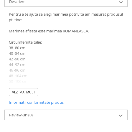
Descriere
Pentru a te ajuta sa alegi marimea potrivita am masurat produsul
pt. tine:
Marimea afisata este marimea ROMANEASCA.
Circumferinta talie:
38 -80 cm
40 -84 cm
42 -90 cm
44 -92 cm
46 -96 cm
48 -104 cm
50 -106 cm
52 -112 cm
VEZI MAI MULT
Circumferinta bustului nu este masurata pt. ca, fiind in V, se
Informatii conformitate produs
deschide la piept cat este necesar.
Lungime produsului variaza intre 95 cm (la 38) si 98 cm (la 52).
Review-uri
(0)
Atentie! Nuanta produsului poate diferi usor, in functie de
dispozitivul de pe care este vizualizat.