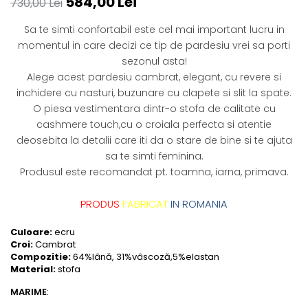
584,00 Lei
730,00 Lei
Sa te simti confortabil este cel mai important lucru in
momentul in care decizi ce tip de pardesiu vrei sa porti
sezonul asta!
Alege acest pardesiu cambrat, elegant, cu revere si
inchidere cu nasturi, buzunare cu clapete si slit la spate.
O piesa vestimentara dintr-o stofa de calitate cu
cashmere touch,cu o croiala perfecta si atentie
deosebita la detalii care iti da o stare de bine si te ajuta
sa te simti feminina.
Produsul este recomandat pt. toamna, iarna, primava.
PRODUS
FABRICAT
IN ROMANIA
Culoare:
ecru
Croi:
Cambrat
Compozitie:
64%lână, 31%vâscoză,5%elastan
Material:
stofa
MARIME
: