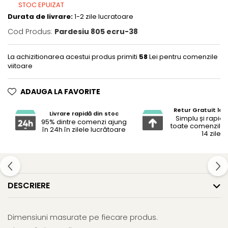
STOC EPUIZAT
Durata de livrare:
1-2 zile lucratoare
Cod Produs:
Pardesiu 805 ecru-38
La achizitionarea acestui produs primiti
58
Lei pentru comenzile
viitoare
ADAUGA LA FAVORITE
Retur Gratuit la 
Livrare rapidă din stoc
Simplu și rapid 
95% dintre comenzi ajung
toate comenzile 
în 24h în zilele lucrătoare
14 zile
DESCRIERE
Dimensiuni masurate pe fiecare produs
.