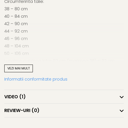
Circumferinta talie:
38 – 80 cm
40 – 84 cm
42 – 90 cm
44 – 92 cm
46 – 96 cm
48 – 104 cm
50 – 106 cm
Lungime cuprinsa intre 92 cm (marimea 38) si 97 cm
(marimea 48).
VEZI MAI MULT
Informatii conformitate produs
VIDEO
(1)
REVIEW-URI
(0)