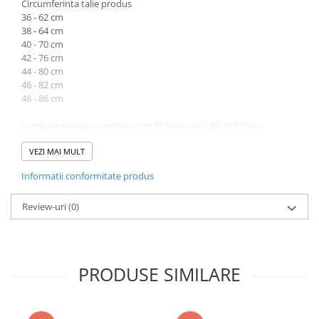
Circumferinta talie produs
36 - 62 cm
38 - 64 cm
40 - 70 cm
42 - 76 cm
44 - 80 cm
46 - 82 cm
48 - 86 cm
Lungime produs cuprinsa intre 97 (marimea 36) si 102 cm
(marimea 48).
VEZI MAI MULT
Atentie! Nuanta produsului poate diferi usor, in functie de
Informatii conformitate produs
dispozitivul de pe care este vizualizat.
Review-uri
(0)
PRODUSE SIMILARE