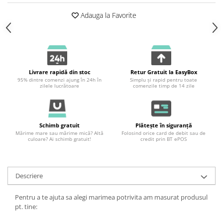
Adauga la Favorite
Livrare rapidă din stoc
Retur Gratuit la EasyBox
95% dintre comenzi ajung în 24h în
Simplu și rapid pentru toate
zilele lucrătoare
comenzile timp de 14 zile
Schimb gratuit
Plătește în siguranță
Mărime mare sau mărime mică? Altă
Folosind orice card de debit sau de
culoare? Ai schimb gratuit!
credit prin BT ePOS
Descriere
Pentru a te ajuta sa alegi marimea potrivita am masurat produsul
pt. tine: