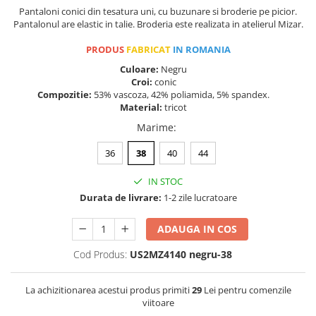
Pantaloni conici din tesatura uni, cu buzunare si broderie pe picior.
Pantalonul are elastic in talie. Broderia este realizata in atelierul Mizar.
PRODUS
FABRICAT
IN ROMANIA
Culoare:
Negru
Croi:
conic
Compozitie:
53% vascoza, 42% poliamida, 5% spandex.
Material:
tricot
Marime
:
36
38
40
44
IN STOC
Durata de livrare:
1-2 zile lucratoare
ADAUGA IN COS
Cod Produs:
US2MZ4140 negru-38
La achizitionarea acestui produs primiti
29
Lei pentru comenzile
viitoare