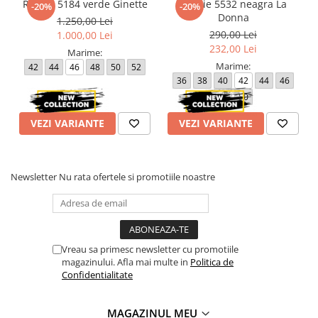
Rochie 5184 verde Ginette
Rochie 5532 neagra La
-20%
-20%
Donna
1.250,00 Lei
290,00 Lei
1.000,00 Lei
232,00 Lei
Marime:
Marime:
42
44
46
48
50
52
36
38
40
42
44
46
48
50
VEZI VARIANTE
VEZI VARIANTE
Newsletter
Nu rata ofertele si promotiile noastre
Vreau sa primesc newsletter cu promotiile
magazinului. Afla mai multe in
Politica de
Confidentialitate
MAGAZINUL MEU