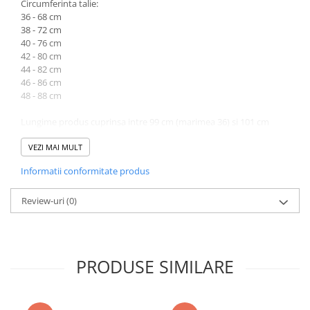
Circumferinta talie:
36 - 68 cm
38 - 72 cm
40 - 76 cm
42 - 80 cm
44 - 82 cm
46 - 86 cm
48 - 88 cm
Lungime produs cuprinsa intre 99 cm (marimea 36) si 101 cm
(marimea 48).
VEZI MAI MULT
Atentie! Nuanta produsului poate diferi usor, in functie de
Informatii conformitate produs
dispozitivul de pe care este vizualizat.
Review-uri
(0)
PRODUSE SIMILARE