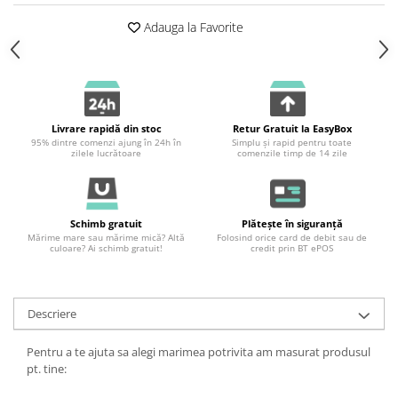
Adauga la Favorite
Livrare rapidă din stoc
Retur Gratuit la EasyBox
95% dintre comenzi ajung în 24h în
Simplu și rapid pentru toate
zilele lucrătoare
comenzile timp de 14 zile
Schimb gratuit
Plătește în siguranță
Mărime mare sau mărime mică? Altă
Folosind orice card de debit sau de
culoare? Ai schimb gratuit!
credit prin BT ePOS
Descriere
Pentru a te ajuta sa alegi marimea potrivita am masurat produsul
pt. tine: