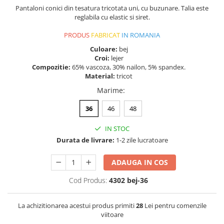
Pantaloni conici din tesatura tricotata uni, cu buzunare. Talia este
reglabila cu elastic si siret.
PRODUS
FABRICAT
IN ROMANIA
Culoare:
bej
Croi:
lejer
Compozitie:
65% vascoza, 30% nailon, 5% spandex.
Material:
tricot
Marime
:
36
46
48
IN STOC
Durata de livrare:
1-2 zile lucratoare
ADAUGA IN COS
Cod Produs:
4302 bej-36
La achizitionarea acestui produs primiti
28
Lei pentru comenzile
viitoare