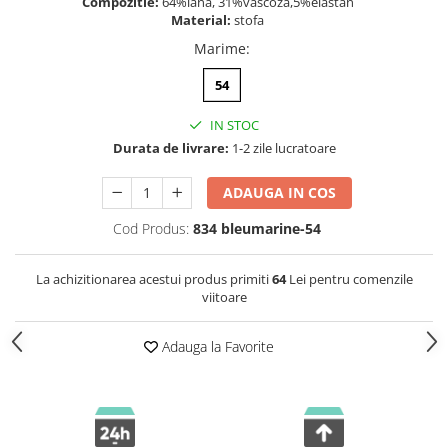
Compozitie:
64%lână, 31%vâscoză,5%elastan
Material:
stofa
Marime
:
54
IN STOC
Durata de livrare:
1-2 zile lucratoare
ADAUGA IN COS
Cod Produs:
834 bleumarine-54
La achizitionarea acestui produs primiti
64
Lei pentru comenzile
viitoare
Adauga la Favorite