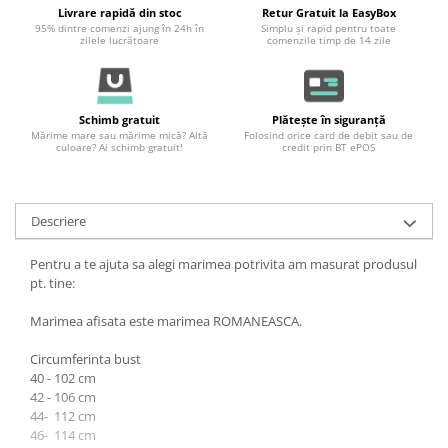
Livrare rapidă din stoc
Retur Gratuit la EasyBox
95% dintre comenzi ajung în 24h în
Simplu și rapid pentru toate
zilele lucrătoare
comenzile timp de 14 zile
Schimb gratuit
Plătește în siguranță
Mărime mare sau mărime mică? Altă
Folosind orice card de debit sau de
culoare? Ai schimb gratuit!
credit prin BT ePOS
Descriere
Pentru a te ajuta sa alegi marimea potrivita am masurat produsul
pt. tine:
Marimea afisata este marimea ROMANEASCA.
Circumferinta bust
40 - 102 cm
42 - 106 cm
44- 112 cm
46- 114 cm