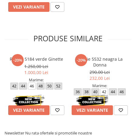
VEZI VARIANTE
PRODUSE SIMILARE
Rochie 5184 verde Ginette
Rochie 5532 neagra La
-20%
-20%
Donna
1.250,00 Lei
290,00 Lei
1.000,00 Lei
232,00 Lei
Marime:
Marime:
42
44
46
48
50
52
36
38
40
42
44
46
48
50
VEZI VARIANTE
VEZI VARIANTE
Newsletter
Nu rata ofertele si promotiile noastre