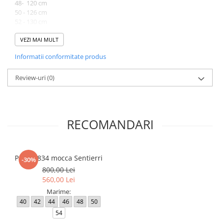
48- 120 cm
50 - 126 cm
52 - 130 cm
54 - 134 cm
VEZI MAI MULT
Lungime produsului variaza intre 84 cm (la 40) si 88 cm (la 54).
Informatii conformitate produs
Atentie! Nuanta produsului poate diferi usor, in functie de
dispozitivul de pe care este vizualizat.
Review-uri
(0)
RECOMANDARI
Palton 834 mocca Sentierri
-30%
800,00 Lei
560,00 Lei
Marime:
40
42
44
46
48
50
54