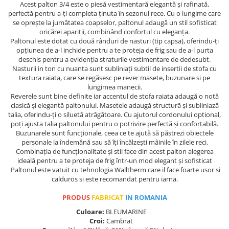
Acest palton 3/4 este o piesă vestimentară elegantă și rafinată,
perfectă pentru a-ți completa ținuta în sezonul rece. Cu o lungime care
se oprește la jumătatea coapselor, paltonul adaugă un stil sofisticat
oricărei apariții, combinând confortul cu eleganța.
Paltonul este dotat cu două rânduri de nasturi (tip capsa), oferindu-ți
opțiunea de a-l inchide pentru a te proteja de frig sau de a-l purta
deschis pentru a evidenția straturile vestimentare de dedesubt.
Nasturii in ton cu nuanta sunt subliniați subtil de insertii de stofa cu
textura raiata, care se regăsesc pe rever masete, buzunare si pe
lungimea manecii.
Reverele sunt bine definite iar accentul de stofa raiata adaugă o notă
clasică și elegantă paltonului. Masetele adaugă structură și subliniază
talia, oferindu-ți o siluetă atrăgătoare. Cu ajutorul cordonului optional,
poți ajusta talia paltonului pentru o potrivire perfectă și confortabilă.
Buzunarele sunt funcționale, ceea ce te ajută să păstrezi obiectele
personale la îndemână sau să îți încălzești mâinile în zilele reci.
Combinația de funcționalitate și stil face din acest palton alegerea
ideală pentru a te proteja de frig într-un mod elegant și sofisticat
Paltonul este vatuit cu tehnologia Walltherm care il face foarte usor si
calduros si este recomandat pentru iarna.
PRODUS
FABRICAT
IN ROMANIA
Culoare:
BLEUMARINE
Croi:
Cambrat