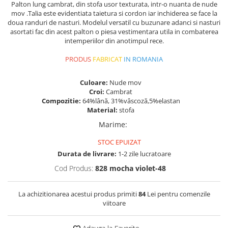
Palton lung cambrat, din stofa usor texturata, intr-o nuanta de nude
mov .Talia este evidentiata taietura si cordon iar inchiderea se face la
doua randuri de nasturi. Modelul versatil cu buzunare adanci si nasturi
asortati fac din acest palton o piesa vestimentara utila in combaterea
intemperiilor din anotimpul rece.
PRODUS
FABRICAT
IN ROMANIA
Culoare:
Nude mov
Croi:
Cambrat
Compozitie:
64%lână, 31%vâscoză,5%elastan
Material:
stofa
Marime
:
STOC EPUIZAT
Durata de livrare:
1-2 zile lucratoare
Cod Produs:
828 mocha violet-48
La achizitionarea acestui produs primiti
84
Lei pentru comenzile
viitoare