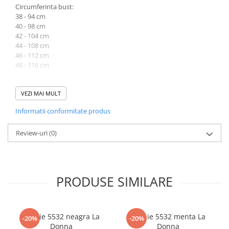
Circumferinta bust:
38 - 94 cm
40 - 98 cm
42 - 104 cm
44 - 108 cm
46 - 112 cm
48 - 116 cm
Circumferinta talie:
38 - 90 cm
VEZI MAI MULT
40 - 94 cm
Informatii conformitate produs
42 - 100 cm
44 - 106 cm
46 - 110 cm
Review-uri
(0)
48 - 112 cm
Lungime produsului variaza intre 105 cm (la 38) si 108 cm (la 48).
PRODUSE SIMILARE
Atentie! Nuanta produsului poate diferi usor, in functie de
dispozitivul de pe care este vizualizat.
Rochie 5532 neagra La
Rochie 5532 menta La
-20%
-20%
Donna
Donna