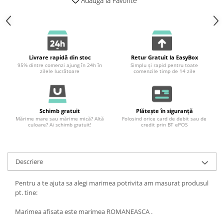
Adauga la Favorite
Livrare rapidă din stoc
Retur Gratuit la EasyBox
95% dintre comenzi ajung în 24h în
Simplu și rapid pentru toate
zilele lucrătoare
comenzile timp de 14 zile
Schimb gratuit
Plătește în siguranță
Mărime mare sau mărime mică? Altă
Folosind orice card de debit sau de
culoare? Ai schimb gratuit!
credit prin BT ePOS
Descriere
Pentru a te ajuta sa alegi marimea potrivita am masurat produsul
pt. tine:
Marimea afisata este marimea ROMANEASCA .