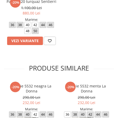
Palton 820 turquaz Sentierri
-20%
1.100,00 Lei
880,00 Lei
Marime:
36
38
40
42
44
46
48
50
VEZI VARIANTE
PRODUSE SIMILARE
Rochie 5532 neagra La
Rochie 5532 menta La
-20%
-20%
Donna
Donna
290,00 Lei
290,00 Lei
232,00 Lei
232,00 Lei
Marime:
Marime:
36
38
40
42
44
46
36
38
40
42
44
46