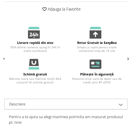
Adauga la Favorite
Livrare rapidă din stoc
Retur Gratuit la EasyBox
95% dintre comenzi ajung în 24h în
Simplu și rapid pentru toate
zilele lucrătoare
comenzile timp de 14 zile
Schimb gratuit
Plătește în siguranță
Mărime mare sau mărime mică? Altă
Folosind orice card de debit sau de
culoare? Ai schimb gratuit!
credit prin BT ePOS
Descriere
Pentru a te ajuta sa alegi marimea potrivita am masurat produsul
pt. tine: