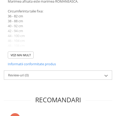
Marimea afisata este marimea ROMANEASCA.
Circumferinta talie fixa:
36 - 82 cm
38 - 88 cm
40 - 92 cm
42 - 94 cm
44 - 100 cm
46 - 104 cm
48 - 108 cm
50 - 112 cm
VEZI MAI MULT
Lungime produsului masurata la marimea 36 - 106 cm, iar la
Informatii conformitate produs
marimea 50 - 110 cm.
Circumferinta bust si sold nu a putut fi masurata deoarece
Review-uri
(0)
nefiind inchis cu nasture in zona respectiva paltonul se deschide.
Atentie! Nuanta produsului poate diferi usor, in functie de
dispozitivul de pe care este vizualizat.
RECOMANDARI