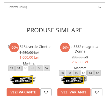
Review-uri
(0)
PRODUSE SIMILARE
Rochie 5184 verde Ginette
Rochie 5532 neagra La
-20%
-20%
Donna
1.250,00 Lei
290,00 Lei
1.000,00 Lei
232,00 Lei
Marime:
Marime:
42
44
46
48
50
52
36
38
40
42
44
46
48
50
VEZI VARIANTE
VEZI VARIANTE