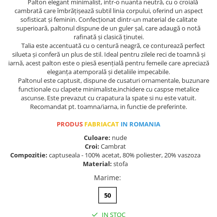
Palton elegant minimalist, intr-o nuanta neutră, cu o croială
cambrată care îmbrățișează subtil linia corpului, oferind un aspect
sofisticat și feminin. Confecționat dintr-un material de calitate
superioară, paltonul dispune de un guler șal, care adaugă o notă
rafinată și clasică ținutei.
Talia este accentuată cu o centură neagră, ce conturează perfect
silueta și conferă un plus de stil. Ideal pentru zilele reci de toamnă și
iarnă, acest palton este o piesă esențială pentru femeile care apreciază
eleganța atemporală și detaliile impecabile.
Paltonul este captusit, dispune de cusaturi ornamentale, buzunare
functionale cu clapete minimaliste,inchidere cu caspse metalice
ascunse. Este prevazut cu crapatura la spate si nu este vatuit.
Recomandat pt. toamna/iarna, in functie de preferinte.
PRODUS
FABRIACAT
IN ROMANIA
Culoare:
nude
Croi:
Cambrat
Compozitie:
captuseala - 100% acetat, 80% poliester, 20% vaszoza
Material:
stofa
Marime
:
50
IN STOC