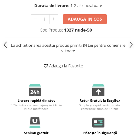
Durata de livrare:
1-2 zile lucratoare
ADAUGA IN COS
Cod Produs:
1327 nude-50
La achizitionarea acestui produs primiti
84
Lei pentru comenzile
viitoare
Adauga la Favorite
Livrare rapidă din stoc
Retur Gratuit la EasyBox
95% dintre comenzi ajung în 24h în
Simplu și rapid pentru toate
zilele lucrătoare
comenzile timp de 14 zile
Schimb gratuit
Plătește în siguranță