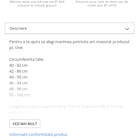
Mărime mare sau mărime mică? Altă
Folosind orice card de debit sau de
culoare? Ai schimb gratuit!
credit prin BT ePOS
Descriere
Pentru a te ajuta sa alegi marimea potrivita am masurat produsul
pt. tine:
Circumferinta talie:
40 - 82 cm
42 - 86 cm
44 - 90 cm
46 - 94 cm
48 - 98 cm
50 - 102 cm
Lungime produs cuprinsa intre 113 cm (marimea 40) si 117 cm
(marimea 50).
Atentie! Nuanta produsului poate diferi usor, in functie de
VEZI MAI MULT
dispozitivul de pe care este vizualizat.
Informatii conformitate produs