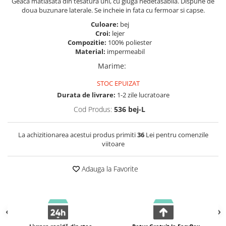
Geaca matlasata din tesatura uni, cu gluga nedetasabila. Dispune de
doua buzunare laterale. Se incheie in fata cu fermoar si capse.
Culoare:
bej
Croi:
lejer
Compozitie:
100% poliester
Material:
impermeabil
Marime
:
STOC EPUIZAT
Durata de livrare:
1-2 zile lucratoare
Cod Produs:
536 bej-L
La achizitionarea acestui produs primiti
36
Lei pentru comenzile
viitoare
Adauga la Favorite