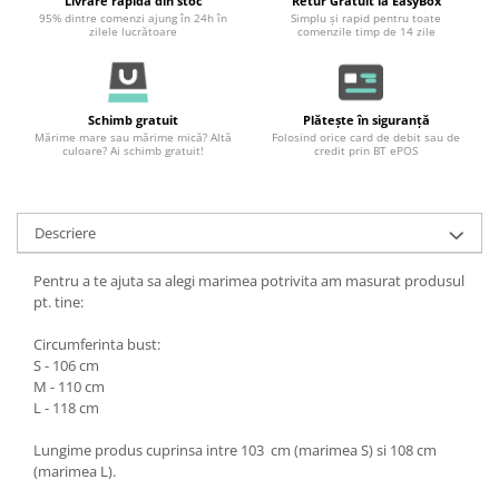
Livrare rapidă din stoc
Retur Gratuit la EasyBox
95% dintre comenzi ajung în 24h în
Simplu și rapid pentru toate
zilele lucrătoare
comenzile timp de 14 zile
Schimb gratuit
Plătește în siguranță
Mărime mare sau mărime mică? Altă
Folosind orice card de debit sau de
culoare? Ai schimb gratuit!
credit prin BT ePOS
Descriere
Pentru a te ajuta sa alegi marimea potrivita am masurat produsul
pt. tine:
Circumferinta bust:
S - 106 cm
M - 110 cm
L - 118 cm
Lungime produs cuprinsa intre 103 cm (marimea S) si 108 cm
(marimea L).