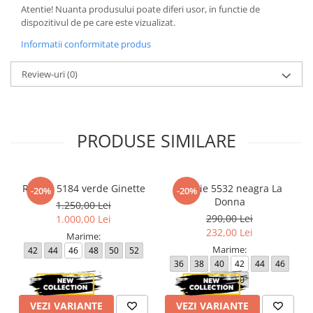
Atentie! Nuanta produsului poate diferi usor, in functie de
dispozitivul de pe care este vizualizat.
Informatii conformitate produs
Review-uri
(0)
PRODUSE SIMILARE
Rochie 5184 verde Ginette
Rochie 5532 neagra La
-20%
-20%
Donna
1.250,00 Lei
290,00 Lei
1.000,00 Lei
232,00 Lei
Marime:
Marime:
42
44
46
48
50
52
36
38
40
42
44
46
48
50
VEZI VARIANTE
VEZI VARIANTE