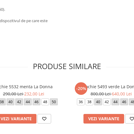
0).
dispozitivul de pe care este
PRODUSE SIMILARE
chie 5532 menta La Donna
Rochie 5493 verde La Do
-20%
290,00 Lei
232,00 Lei
800,00 Lei
640,00 Lei
38
40
42
44
46
48
50
36
38
40
42
44
46
4
VEZI VARIANTE
VEZI VARIANTE