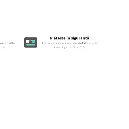
Plătește în siguranță
ică? Altă
Folosind orice card de debit sau de
tuit!
credit prin BT ePOS