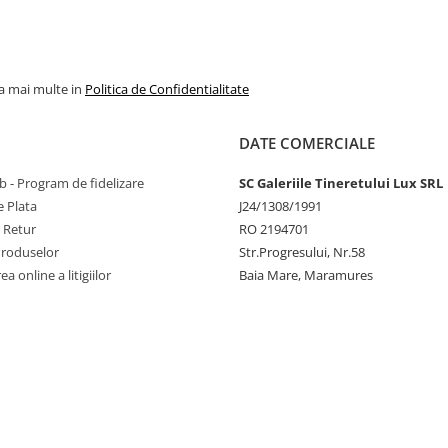
la mai multe in
Politica de Confidentialitate
DATE COMERCIALE
 - Program de fidelizare
SC Galeriile Tineretului Lux SRL
 Plata
J24/1308/1991
e Retur
RO 2194701
Produselor
Str.Progresului, Nr.58
a online a litigiilor
Baia Mare, Maramures