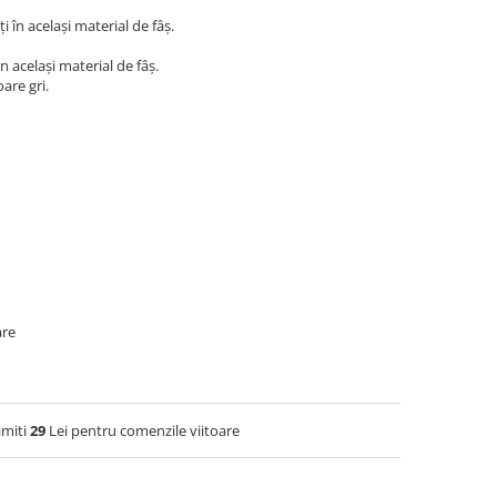
 în același material de fâș.
 același material de fâș.
are gri.
are
imiti
29
Lei pentru comenzile viitoare