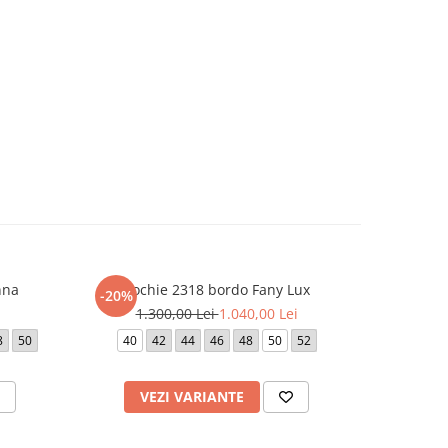
nna
Rochie 2318 bordo Fany Lux
Ro
-20%
-20%
1.300,00 Lei
1.040,00 Lei
5
8
50
40
42
44
46
48
50
52
VEZI VARIANTE
V