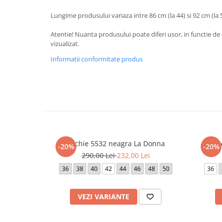
Lungime produsului variaza intre 86 cm (la 44) si 92 cm (la 5
Atentie! Nuanta produsului poate diferi usor, in functie de 
vizualizat.
Informatii conformitate produs
Rochie 5532 neagra La Donna
Ro
-20%
-20%
290,00 Lei
232,00 Lei
36
38
40
42
44
46
48
50
36
VEZI VARIANTE