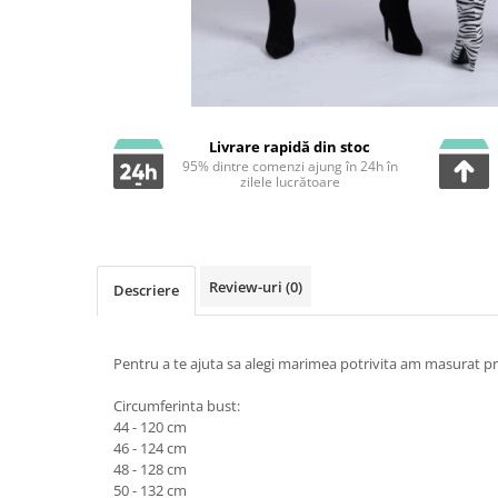
Livrare rapidă din stoc
95% dintre comenzi ajung în 24h în
zilele lucrătoare
Review-uri
(0)
Descriere
Pentru a te ajuta sa alegi marimea potrivita am masurat pr
Circumferinta bust:
44 - 120 cm
46 - 124 cm
48 - 128 cm
50 - 132 cm