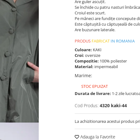
Are guler ascuțit.
Se închide cu patru nasturi îmbrăcați
Croiul este scurt.
Pe mâneci are fundițe concepute din
Este căptușită cu căptușeală de culo
Are buzunare laterale.
PRODUS
FABRICAT
IN ROMANIA
Culoare:
KAKI
Croi:
oversize
Compozitie:
100% poliester
Material:
impermeabil
Marime
:
STOC EPUIZAT
Durata de livrare:
1-2 zile lucrato
Cod Produs:
4320 kaki-44
La achizitionarea acestui produs pr
Adauga la Favorite