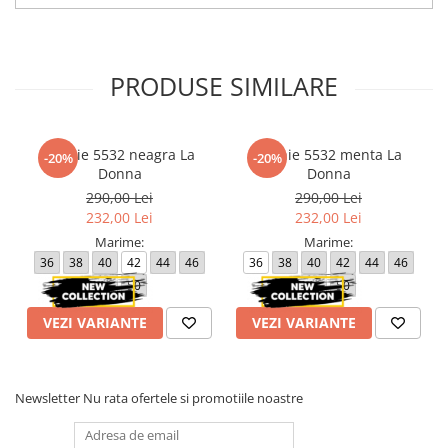
PRODUSE SIMILARE
Rochie 5532 neagra La
Rochie 5532 menta La
-20%
-20%
Donna
Donna
290,00 Lei
290,00 Lei
232,00 Lei
232,00 Lei
Marime:
Marime:
36
38
40
42
44
46
36
38
40
42
44
46
48
50
48
50
VEZI VARIANTE
VEZI VARIANTE
Newsletter
Nu rata ofertele si promotiile noastre