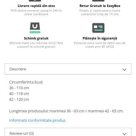
Livrare rapidă din stoc
Retur Gratuit la EasyBox
95% dintre comenzi ajung în 24h în
Simplu și rapid pentru toate
zilele lucrătoare
comenzile timp de 14 zile
Schimb gratuit
Plătește în siguranță
Mărime mare sau mărime mică? Altă
Folosind orice card de debit sau de
culoare? Ai schimb gratuit!
credit prin BT ePOS
Descriere
Circumferinta bust
36 - 110 cm
40 - 118 cm
42 - 120 cm
Lungimea produsului: marimea 36 - 63 cm / marimea 42 - 65 cm.
Informatii conformitate produs
Review-uri
(0)