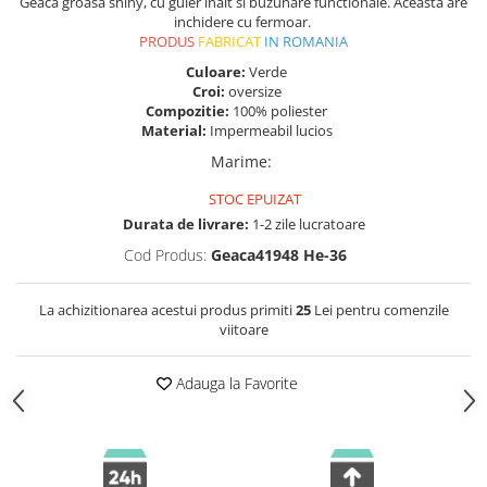
Geaca groasa shiny, cu guler inalt si buzunare functionale. Aceasta are
inchidere cu fermoar.
PRODUS
FABRICAT
IN ROMANIA
Culoare:
Verde
Croi:
oversize
Compozitie:
100% poliester
Material:
Impermeabil lucios
Marime
:
STOC EPUIZAT
Durata de livrare:
1-2 zile lucratoare
Cod Produs:
Geaca41948 He-36
La achizitionarea acestui produs primiti
25
Lei pentru comenzile
viitoare
Adauga la Favorite