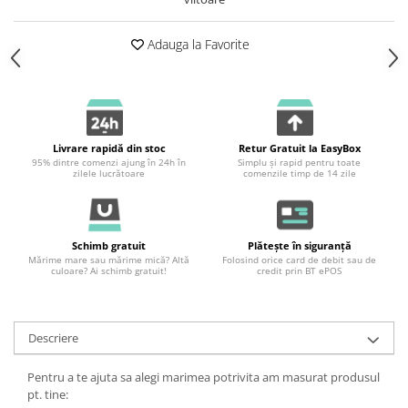
Adauga la Favorite
Livrare rapidă din stoc
Retur Gratuit la EasyBox
95% dintre comenzi ajung în 24h în
Simplu și rapid pentru toate
zilele lucrătoare
comenzile timp de 14 zile
Schimb gratuit
Plătește în siguranță
Mărime mare sau mărime mică? Altă
Folosind orice card de debit sau de
culoare? Ai schimb gratuit!
credit prin BT ePOS
Descriere
Pentru a te ajuta sa alegi marimea potrivita am masurat produsul
pt. tine: