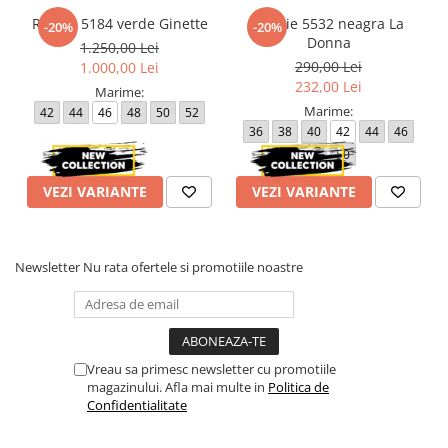
Rochie 5184 verde Ginette
Rochie 5532 neagra La
-20%
-20%
Donna
1.250,00 Lei
290,00 Lei
1.000,00 Lei
232,00 Lei
Marime:
Marime:
42
44
46
48
50
52
36
38
40
42
44
46
48
50
VEZI VARIANTE
VEZI VARIANTE
Newsletter
Nu rata ofertele si promotiile noastre
Vreau sa primesc newsletter cu promotiile
magazinului. Afla mai multe in
Politica de
Confidentialitate