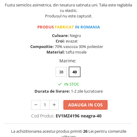
Fusta semiclos asimetrica, din tesatura satinata uni. Talia este reglabila
cu elastic.
Produsul nu este captusit.
PRODUS
FABRICAT
IN ROMANIA
Culoare:
Negru
Croi:
evazat
Compozitie:
70% vascoza 30% poliester
Material:
tafta moale
Marime
:
38
40
IN STOC
Durata de livrare:
1-2 zile lucratoare
ADAUGA IN COS
Cod Produs:
EV1MZ4196 neagra-40
La achizitionarea acestui produs primiti
26
Lei pentru comenzile
viitoare