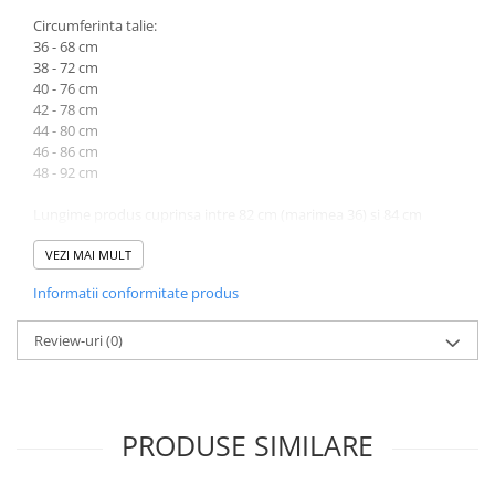
Circumferinta talie:
36 - 68 cm
38 - 72 cm
40 - 76 cm
42 - 78 cm
44 - 80 cm
46 - 86 cm
48 - 92 cm
Lungime produs cuprinsa intre 82 cm (marimea 36) si 84 cm
(marimea 48).
VEZI MAI MULT
Atentie! Nuanta produsului poate diferi usor, in functie de
Informatii conformitate produs
dispozitivul de pe care este vizualizat.
Review-uri
(0)
PRODUSE SIMILARE