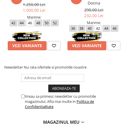
Donna
1.250,00 Lei
50 - 116 cm
290,00 Lei
1.000,00 Lei
52 - 122 cm
232,00 Lei
54 - 126 cm
Marime:
56 - 132 cm
Marime:
42
44
46
48
50
52
36
38
40
42
44
46
Lungime rochie cuprinsa intre 100 cm (marimea 42) si 109 cm
48
50
(marimea 56).
Lungime sacou cuprinsa intre 56 cm (marimea 42) si 62 cm
VEZI VARIANTE
VEZI VARIANTE
(marimea 56).
Atentie! Nuanta produsului poate diferi usor, in functie de
dispozitivul de pe care este vizualizat.
Newsletter
Nu rata ofertele si promotiile noastre
Vreau sa primesc newsletter cu promotiile
magazinului. Afla mai multe in
Politica de
Confidentialitate
MAGAZINUL MEU