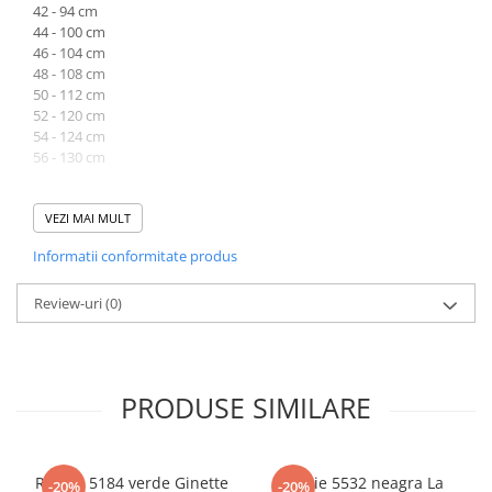
42 - 94 cm
44 - 100 cm
46 - 104 cm
48 - 108 cm
50 - 112 cm
52 - 120 cm
54 - 124 cm
56 - 130 cm
CIrcumferinta talie rochie
42 - 82 cm
VEZI MAI MULT
44 - 86 cm
Informatii conformitate produs
46 - 90 cm
48 - 94 cm
50 - 102 cm
Review-uri
(0)
52 - 106 cm
54 - 112cm
56 - 116 cm
PRODUSE SIMILARE
Circumferinta sold rochie
42 - 100 cm
44 - 104 cm
46 - 108 cm
Rochie 5184 verde Ginette
Rochie 5532 neagra La
-20%
-20%
48 - 112 cm