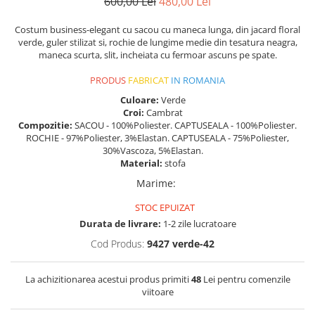
600,00 Lei
480,00 Lei
Costum business-elegant cu sacou cu maneca lunga, din jacard floral
verde, guler stilizat si, rochie de lungime medie din tesatura neagra,
maneca scurta, slit, incheiata cu fermoar ascuns pe spate.
PRODUS
FABRICAT
IN ROMANIA
Culoare:
Verde
Croi:
Cambrat
Compozitie:
SACOU - 100%Poliester. CAPTUSEALA - 100%Poliester.
ROCHIE - 97%Poliester, 3%Elastan. CAPTUSEALA - 75%Poliester,
30%Vascoza, 5%Elastan.
Material:
stofa
Marime
:
STOC EPUIZAT
Durata de livrare:
1-2 zile lucratoare
Cod Produs:
9427 verde-42
La achizitionarea acestui produs primiti
48
Lei pentru comenzile
viitoare