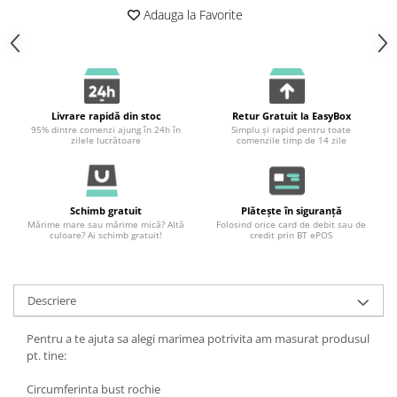
Adauga la Favorite
Livrare rapidă din stoc
Retur Gratuit la EasyBox
95% dintre comenzi ajung în 24h în
Simplu și rapid pentru toate
zilele lucrătoare
comenzile timp de 14 zile
Schimb gratuit
Plătește în siguranță
Mărime mare sau mărime mică? Altă
Folosind orice card de debit sau de
culoare? Ai schimb gratuit!
credit prin BT ePOS
Descriere
Pentru a te ajuta sa alegi marimea potrivita am masurat produsul
pt. tine:
Circumferinta bust rochie