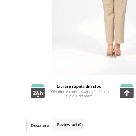
Livrare rapidă din stoc
95% dintre comenzi ajung în 24h în
zilele lucrătoare
Review-uri
(0)
Descriere