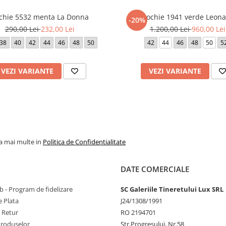
cm.
chie 5532 menta La Donna
Rochie 1941 verde Leona
0 cm (marimea 50).
-20%
290,00 Lei
232,00 Lei
1.200,00 Lei
960,00 Lei
dispozitivul de pe care este
38
40
42
44
46
48
50
42
44
46
48
50
5
VEZI VARIANTE
VEZI VARIANTE
la mai multe in
Politica de Confidentialitate
DATE COMERCIALE
 - Program de fidelizare
SC Galeriile Tineretului Lux SRL
 Plata
J24/1308/1991
e Retur
RO 2194701
Produselor
Str.Progresului, Nr.58