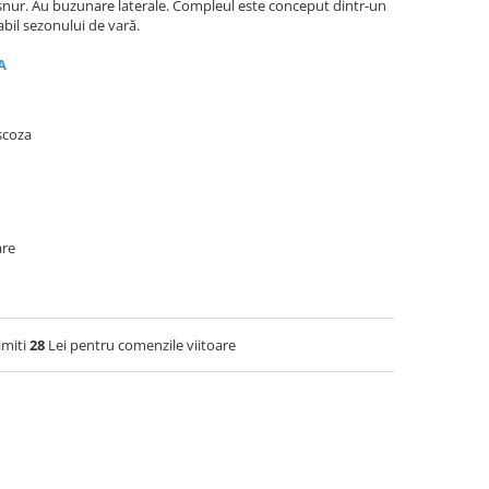
 cu șnur. Au buzunare laterale. Compleul este conceput dintr-un
tabil sezonului de vară.
A
scoza
are
imiti
28
Lei pentru comenzile viitoare