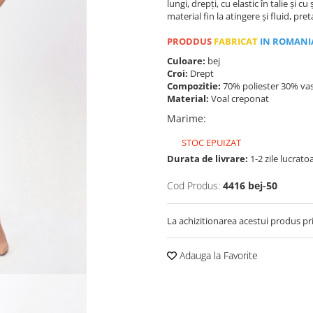
lungi, drepți, cu elastic în talie și
material fin la atingere și fluid, pre
PRODDUS
FABRICAT
IN ROMANI
Culoare:
bej
Croi:
Drept
Compozitie:
70% poliester 30% va
Material:
Voal creponat
Marime
:
STOC EPUIZAT
Durata de livrare:
1-2 zile lucrato
Cod Produs:
4416 bej-50
La achizitionarea acestui produs pr
Adauga la Favorite