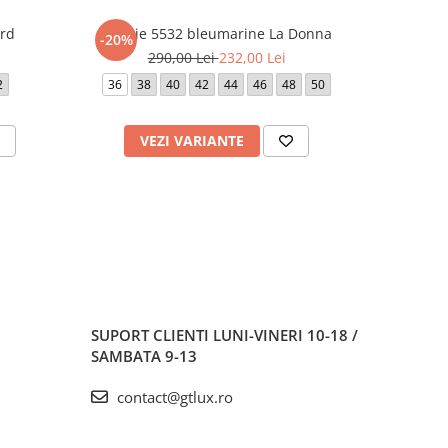
rd
Rochie 5532 bleumarine La Donna
Rochie 23
-20%
-20%
290,00 Lei
232,00 Lei
1.
2
36
38
40
42
44
46
48
50
42
VEZI VARIANTE
V
SUPORT CLIENTI
LUNI-VINERI 10-18 /
SAMBATA 9-13
contact@gtlux.ro