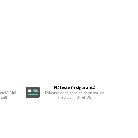
Plătește în siguranță
ică? Altă
Folosind orice card de debit sau de
tuit!
credit prin BT ePOS