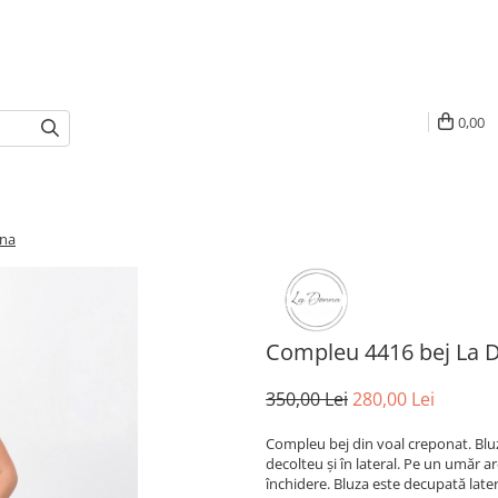
0,00
nna
Compleu 4416 bej La 
350,00 Lei
280,00 Lei
Compleu bej din voal creponat. Bluz
decolteu și în lateral. Pe un umăr are
închidere. Bluza este decupată later