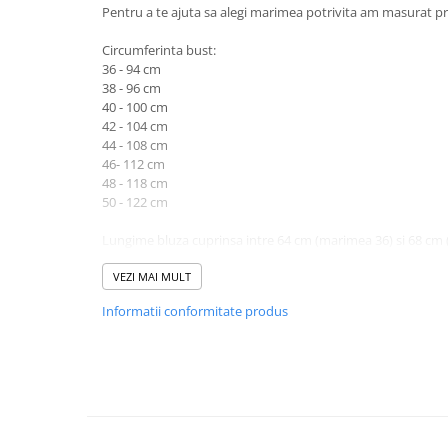
Pentru a te ajuta sa alegi marimea potrivita am masurat pr
Circumferinta bust:
36 - 94 cm
38 - 96 cm
40 - 100 cm
42 - 104 cm
44 - 108 cm
46- 112 cm
48 - 118 cm
50 - 122 cm
Lungime bluza cuprinsa intre 64 cm (marimea 36) si 68 cm
Circumferinta talie (masurata cu elasticul neintins):
VEZI MAI MULT
36 - 64 cm
Informatii conformitate produs
38 - 66 cm
40 - 68 cm
42 - 70 cm
44 - 72 cm
46 - 74 cm
48 - 78 cm
50 - 82 cm