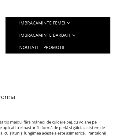
IMBRACAMINTE FEMEI
IMBRACAMINTE BARBATI
NOUTATI
PROMOTII
Donna
a tip maiou, fără mâneci, de culoare bej, cu volane pe
 aplicați trei nasturi în formă de perlă și găici, ca sistem de
al cu șlițuri și lungimea acesteia este asimetrică. Pantalonii