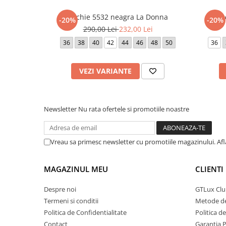
Patntalonul are elastic in talie si se mai poate intinde cu 6 
Rochie 5532 neagra La Donna
Ro
Lungime pantalon cuprinsa intre 95 cm (marimea 36) si 10
-20%
-20%
290,00 Lei
232,00 Lei
Atentie! Nuanta produsului poate diferi usor, in functie de 
36
38
40
42
44
46
48
50
36
vizualizat.
VEZI VARIANTE
Newsletter
Nu rata ofertele si promotiile noastre
Vreau sa primesc newsletter cu promotiile magazinului. Af
MAGAZINUL MEU
CLIENTI
Despre noi
GTLux Club
Termeni si conditii
Metode de
Politica de Confidentialitate
Politica d
Contact
Garantia 