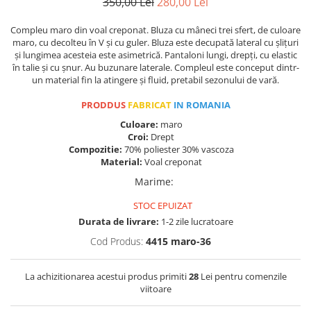
350,00 Lei
280,00 Lei
Compleu maro din voal creponat. Bluza cu mâneci trei sfert, de culoare
maro, cu decolteu în V și cu guler. Bluza este decupată lateral cu șlițuri
și lungimea acesteia este asimetrică. Pantaloni lungi, drepți, cu elastic
în talie și cu șnur. Au buzunare laterale. Compleul este conceput dintr-
un material fin la atingere și fluid, pretabil sezonului de vară.
PRODDUS
FABRICAT
IN ROMANIA
Culoare:
maro
Croi:
Drept
Compozitie:
70% poliester 30% vascoza
Material:
Voal creponat
Marime
:
STOC EPUIZAT
Durata de livrare:
1-2 zile lucratoare
Cod Produs:
4415 maro-36
La achizitionarea acestui produs primiti
28
Lei pentru comenzile
viitoare