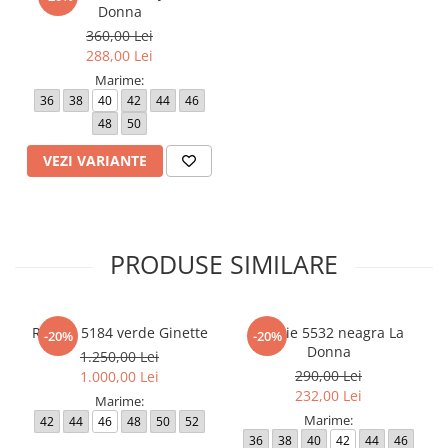
Donna
Atentie! Nuanta produsului poate diferi usor, in functie de
360,00 Lei
dispozitivul de pe care este vizualizat.
288,00 Lei
Marime:
36
38
40
42
44
46
48
50
VEZI VARIANTE
PRODUSE SIMILARE
Rochie 5184 verde Ginette
Rochie 5532 neagra La
-20%
-20%
Donna
1.250,00 Lei
290,00 Lei
1.000,00 Lei
232,00 Lei
Marime:
Marime:
42
44
46
48
50
52
36
38
40
42
44
46