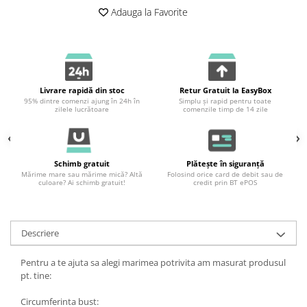
Adauga la Favorite
Livrare rapidă din stoc
Retur Gratuit la EasyBox
95% dintre comenzi ajung în 24h în
Simplu și rapid pentru toate
zilele lucrătoare
comenzile timp de 14 zile
Schimb gratuit
Plătește în siguranță
Mărime mare sau mărime mică? Altă
Folosind orice card de debit sau de
culoare? Ai schimb gratuit!
credit prin BT ePOS
Descriere
Pentru a te ajuta sa alegi marimea potrivita am masurat produsul
pt. tine:
Circumferinta bust: