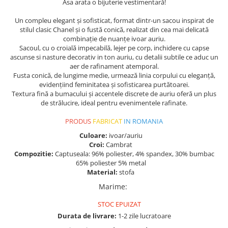
Asa arata o bijuterie vestimentară!
Un compleu elegant și sofisticat, format dintr-un sacou inspirat de
stilul clasic Chanel și o fustă conică, realizat din cea mai delicată
combinație de nuanțe ivoar auriu.
Sacoul, cu o croială impecabilă, lejer pe corp, inchidere cu capse
ascunse si nasture decorativ in ton auriu, cu detalii subtile ce aduc un
aer de rafinament atemporal.
Fusta conică, de lungime medie, urmează linia corpului cu eleganță,
evidențiind feminitatea și sofisticarea purtătoarei.
Textura fină a bumacului și accentele discrete de auriu oferă un plus
de strălucire, ideal pentru evenimentele rafinate.
PRODUS
FABRICAT
IN ROMANIA
Culoare:
ivoar/auriu
Croi:
Cambrat
Compozitie:
Captuseala: 96% poliester, 4% spandex, 30% bumbac
65% poliester 5% metal
Material:
stofa
Marime
:
STOC EPUIZAT
Durata de livrare:
1-2 zile lucratoare