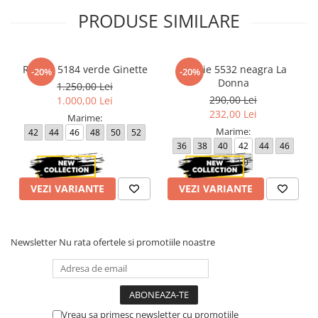
PRODUSE SIMILARE
Atentie! Nuanta produsului poate diferi usor, in functie de
dispozitivul de pe care este vizualizat.
Rochie 5184 verde Ginette
Rochie 5532 neagra La
-20%
-20%
Donna
1.250,00 Lei
290,00 Lei
1.000,00 Lei
232,00 Lei
Marime:
Marime:
42
44
46
48
50
52
36
38
40
42
44
46
48
50
VEZI VARIANTE
VEZI VARIANTE
Newsletter
Nu rata ofertele si promotiile noastre
Vreau sa primesc newsletter cu promotiile