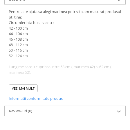
Pentru a te ajuta sa alegi marimea potrivita am masurat produsul
pt. tine:
Circumferinta bust sacou :
42 - 100 cm
44 - 104 cm
46 - 108 cm
48 - 112 cm
50 - 116 cm
52 - 124 cm
Lungime sacou cuprinsa intre 53 cm ( marimea 42) si 62 cm (
marimea 52).
Circumferinta talie fusta:
42 - 76 cm
VEZI MAI MULT
44 - 80 cm
Informatii conformitate produs
46 - 84 cm
48 - 90 cm
50 - 94 cm
Review-uri
(0)
Lungime fusta cuprinsa intre 64 cm ( marimea 42) si 70 cm (
marimea 50).