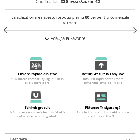
Cod Produs:
330 ivoar/auriu-42
La achizitionarea acestui produs primiti
80
Lei pentru comenzile
viitoare
Adauga la Favorite
Livrare rapidă din stoc
Retur Gratuit la EasyBox
95% dintre comenzi ajung în 24h în
Simplu și rapid pentru toate
zilele lucrătoare
comenzile timp de 14 zile
Schimb gratuit
Plătește în siguranță
Mărime mare sau mărime mică? Altă
Folosind orice card de debit sau de
culoare? Ai schimb gratuit!
credit prin BT ePOS
Descriere