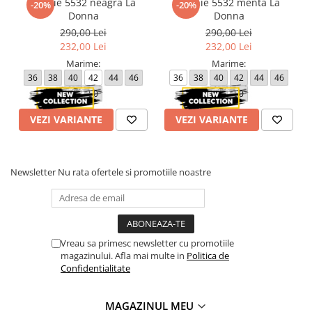
Rochie 5532 neagra La
Rochie 5532 menta La
-20%
-20%
Donna
Donna
290,00 Lei
290,00 Lei
232,00 Lei
232,00 Lei
Marime:
Marime:
36
38
40
42
44
46
36
38
40
42
44
46
48
50
48
50
VEZI VARIANTE
VEZI VARIANTE
Newsletter
Nu rata ofertele si promotiile noastre
Vreau sa primesc newsletter cu promotiile
magazinului. Afla mai multe in
Politica de
Confidentialitate
MAGAZINUL MEU