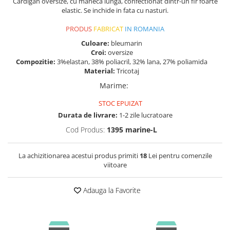
Cardigan oversize, cu maneca lunga, confectionat dintr-un fir foarte
elastic. Se inchide in fata cu nasturi.
PRODUS
FABRICAT
IN ROMANIA
Culoare:
bleumarin
Croi:
oversize
Compozitie:
3%elastan, 38% poliacril, 32% lana, 27% poliamida
Material:
Tricotaj
Marime
:
STOC EPUIZAT
Durata de livrare:
1-2 zile lucratoare
Cod Produs:
1395 marine-L
La achizitionarea acestui produs primiti
18
Lei pentru comenzile
viitoare
Adauga la Favorite