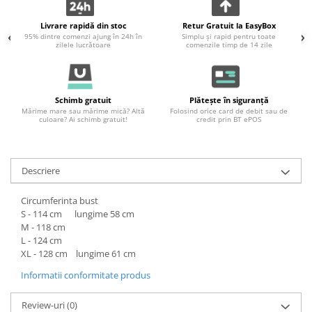
Livrare rapidă din stoc
Retur Gratuit la EasyBox
95% dintre comenzi ajung în 24h în
Simplu și rapid pentru toate
zilele lucrătoare
comenzile timp de 14 zile
Schimb gratuit
Plătește în siguranță
Mărime mare sau mărime mică? Altă
Folosind orice card de debit sau de
culoare? Ai schimb gratuit!
credit prin BT ePOS
Descriere
Circumferinta bust
S - 114 cm lungime 58 cm
M - 118 cm
L - 124 cm
XL - 128 cm lungime 61 cm
Informatii conformitate produs
Review-uri
(0)