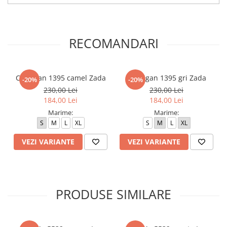
RECOMANDARI
Cardigan 1395 camel Zada
Cardigan 1395 gri Zada
-20%
-20%
230,00 Lei
230,00 Lei
184,00 Lei
184,00 Lei
Marime:
Marime:
S
M
L
XL
S
M
L
XL
VEZI VARIANTE
VEZI VARIANTE
PRODUSE SIMILARE