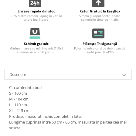
Livrare rapidă din stoc
Retur Gratuit la EasyBox
95% dintre comenzi ajung în 24h în
Simplu și rapid pentru toate
zilele lucrătoare
comenzile timp de 14 zile
Schimb gratuit
Plătește în siguranță
Mărime mare sau mărime mică? Altă
Folosind orice card de debit sau de
culoare? Ai schimb gratuit!
credit prin BT ePOS
Descriere
Circumferinta bust
S - 100 cm
M - 104 cm
L - 110 cm
XL - 115 cm
Produsul masurat inchis complet in fata.
Lungime cuprinsa intre 60 cm - 65 cm, masurata in partea cea mai
scurta.