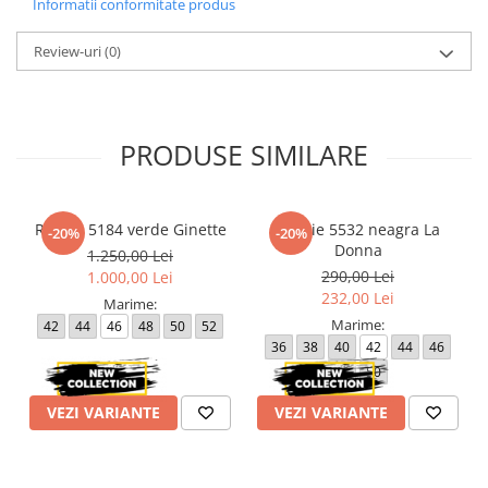
Informatii conformitate produs
Review-uri
(0)
PRODUSE SIMILARE
Rochie 5184 verde Ginette
Rochie 5532 neagra La
-20%
-20%
Donna
1.250,00 Lei
290,00 Lei
1.000,00 Lei
232,00 Lei
Marime:
Marime:
42
44
46
48
50
52
36
38
40
42
44
46
48
50
VEZI VARIANTE
VEZI VARIANTE