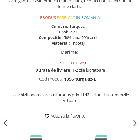
Cardigan lejer asimetric, cu maneca lunga, confectionat dintr-un fir
foarte elastic.
PRODUS
FABRICAT
IN ROMANIA
Culoare:
Turquaz
Croi:
lejer
Compozitie:
50% lana 50% acril
Material:
Tricotaj
Marime
:
STOC EPUIZAT
Durata de livrare:
1-2 zile lucratoare
Cod Produs:
1355 turquaz-L
La achizitionarea acestui produs primiti
12
Lei pentru comenzile
viitoare
Adauga la Favorite