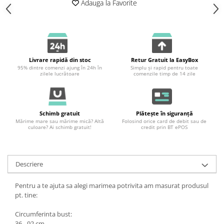
Adauga la Favorite
Livrare rapidă din stoc
Retur Gratuit la EasyBox
95% dintre comenzi ajung în 24h în
Simplu și rapid pentru toate
zilele lucrătoare
comenzile timp de 14 zile
Schimb gratuit
Plătește în siguranță
Mărime mare sau mărime mică? Altă
Folosind orice card de debit sau de
culoare? Ai schimb gratuit!
credit prin BT ePOS
Descriere
Pentru a te ajuta sa alegi marimea potrivita am masurat produsul
pt. tine:
Circumferinta bust:
36 - 92 cm