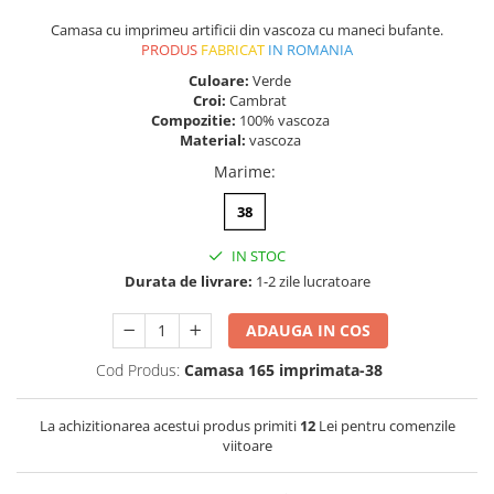
Camasa cu imprimeu artificii din vascoza cu maneci bufante.
PRODUS
FABRICAT
IN ROMANIA
Culoare:
Verde
Croi:
Cambrat
Compozitie:
100% vascoza
Material:
vascoza
Marime
:
38
IN STOC
Durata de livrare:
1-2 zile lucratoare
ADAUGA IN COS
Cod Produs:
Camasa 165 imprimata-38
La achizitionarea acestui produs primiti
12
Lei pentru comenzile
viitoare