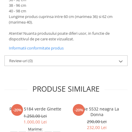
38 - 96 cm
40 - 98 cm
Lungime produs cuprinsa intre 60 cm (marimea 36) si 62 cm
(marimea 40).
Atentie! Nuanta produsului poate diferi usor, in functie de
dispozitivul de pe care este vizualizat.
Informatii conformitate produs
Review-uri
(0)
PRODUSE SIMILARE
Rochie 5184 verde Ginette
Rochie 5532 neagra La
-20%
-20%
Donna
1.250,00 Lei
290,00 Lei
1.000,00 Lei
232,00 Lei
Marime: