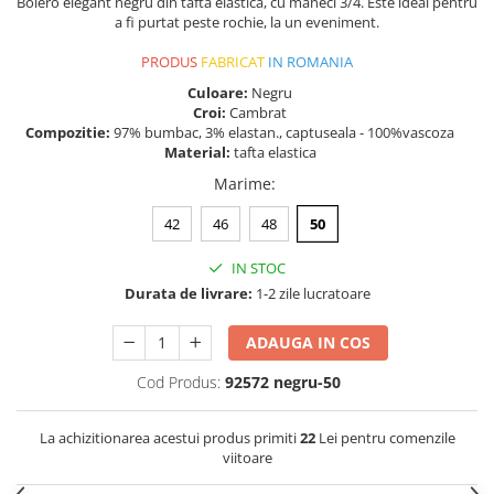
Bolero elegant negru din tafta elastica, cu maneci 3/4. Este ideal pentru
a fi purtat peste rochie, la un eveniment.
PRODUS
FABRICAT
IN ROMANIA
Culoare:
Negru
Croi:
Cambrat
Compozitie:
97% bumbac, 3% elastan., captuseala - 100%vascoza
Material:
tafta elastica
Marime
:
42
46
48
50
IN STOC
Durata de livrare:
1-2 zile lucratoare
ADAUGA IN COS
Cod Produs:
92572 negru-50
La achizitionarea acestui produs primiti
22
Lei pentru comenzile
viitoare