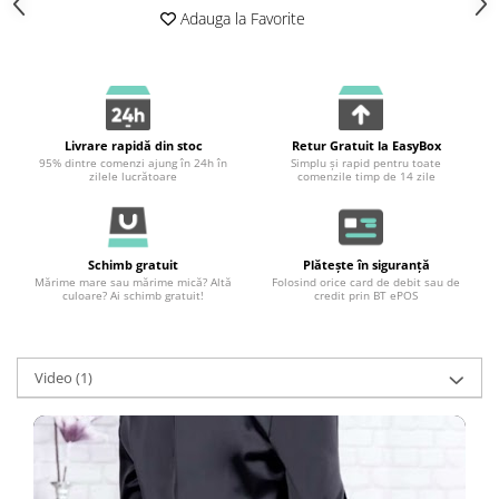
Adauga la Favorite
Livrare rapidă din stoc
Retur Gratuit la EasyBox
95% dintre comenzi ajung în 24h în
Simplu și rapid pentru toate
zilele lucrătoare
comenzile timp de 14 zile
Schimb gratuit
Plătește în siguranță
Mărime mare sau mărime mică? Altă
Folosind orice card de debit sau de
culoare? Ai schimb gratuit!
credit prin BT ePOS
Video
(1)