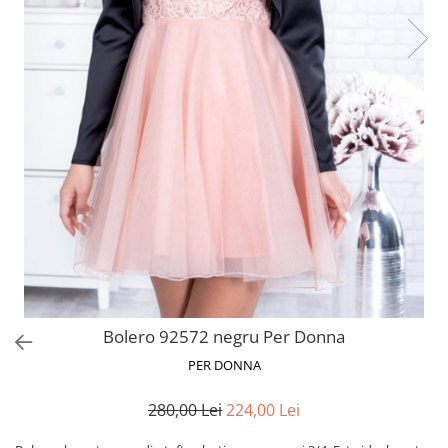
Paltoane
Pantaloni barbati
Pardesie
Veste dama
Tricotaje dama
Accesorii dama
Curele dama
Genti dama
Portmonee dama
Esarfe, Fulare dama
Trench
Pijamale dama
Bolero 92572 negru Per Donna
Salopete dama
PER DONNA
Hanorace
280,00 Lei
224,00 Lei