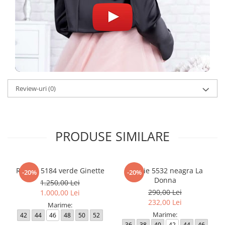
Review-uri
(0)
PRODUSE SIMILARE
Rochie 5184 verde Ginette
Rochie 5532 neagra La
-20%
-20%
Donna
1.250,00 Lei
290,00 Lei
1.000,00 Lei
232,00 Lei
Marime:
Marime:
42
44
46
48
50
52
36
38
40
42
44
46