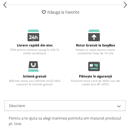
Adauga la Favorite
Livrare rapidă din stoc
Retur Gratuit la EasyBox
95% dintre comenzi ajung în 24h în
Simplu și rapid pentru toate
zilele lucrătoare
comenzile timp de 14 zile
Schimb gratuit
Plătește în siguranță
Mărime mare sau mărime mică? Altă
Folosind orice card de debit sau de
culoare? Ai schimb gratuit!
credit prin BT ePOS
Descriere
Pentru a te ajuta sa alegi marimea potrivita am masurat produsul
pt. tine: