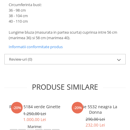
Circumferinta bust:
36 - 98 cm
38 - 104 cm
40 - 110 cm
Lungime bluza (masurata in partea scurta) cuprinsa intre 56 cm
(marimea 36) si 58 cm (marimea 40).
Informatii conformitate produs
Review-uri
(0)
PRODUSE SIMILARE
Rochie 5184 verde Ginette
Rochie 5532 neagra La
-20%
-20%
Donna
1.250,00 Lei
290,00 Lei
1.000,00 Lei
232,00 Lei
Marime: