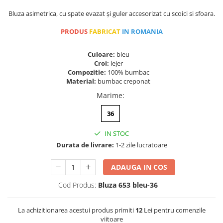
Bluza asimetrica, cu spate evazat și guler accesorizat cu scoici si sfoara.
PRODUS
FABRICAT
IN ROMANIA
Culoare:
bleu
Croi:
lejer
Compozitie:
100% bumbac
Material:
bumbac creponat
Marime
:
36
IN STOC
Durata de livrare:
1-2 zile lucratoare
ADAUGA IN COS
Cod Produs:
Bluza 653 bleu-36
La achizitionarea acestui produs primiti
12
Lei pentru comenzile
viitoare