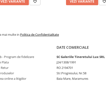
VEZI VARIANTE
VEZI VARIANTE
la mai multe in
Politica de Confidentialitate
DATE COMERCIALE
 - Program de fidelizare
SC Galeriile Tineretului Lux SRL
 Plata
J24/1308/1991
e Retur
RO 2194701
Produselor
Str.Progresului, Nr.58
a online a litigiilor
Baia Mare, Maramures