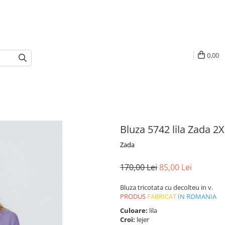
0,00
Bluza 5742 lila Zada 2X
Zada
170,00 Lei
85,00 Lei
Bluza tricotata cu decolteu in v.
PRODUS
FABRICAT
IN ROMANIA
Culoare:
lila
Croi:
lejer