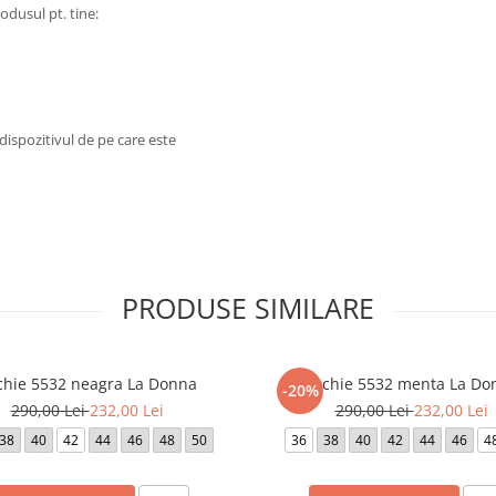
odusul pt. tine:
dispozitivul de pe care este
PRODUSE SIMILARE
chie 5532 neagra La Donna
Rochie 5532 menta La Do
-20%
290,00 Lei
232,00 Lei
290,00 Lei
232,00 Lei
38
40
42
44
46
48
50
36
38
40
42
44
46
4