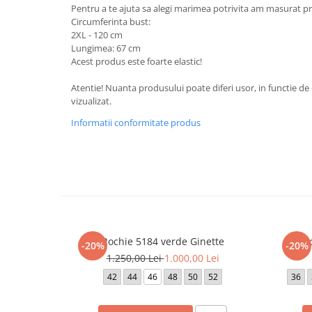
Pentru a te ajuta sa alegi marimea potrivita am masurat pr
Circumferinta bust:
2XL - 120 cm
Lungimea: 67 cm
Acest produs este foarte elastic!
Atentie! Nuanta produsului poate diferi usor, in functie de 
vizualizat.
Informatii conformitate produs
Rochie 5184 verde Ginette
Ro
-20%
-20%
1.250,00 Lei
1.000,00 Lei
42
44
46
48
50
52
36