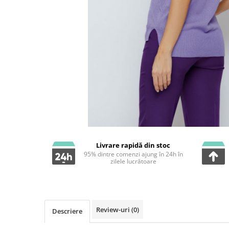
Livrare rapidă din stoc
95% dintre comenzi ajung în 24h în
zilele lucrătoare
Review-uri
(0)
Descriere