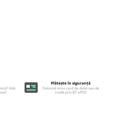
Plătește în siguranță
ică? Altă
Folosind orice card de debit sau de
tuit!
credit prin BT ePOS