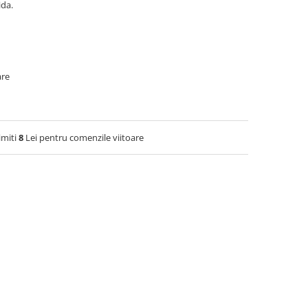
ida.
are
imiti
8
Lei pentru comenzile viitoare