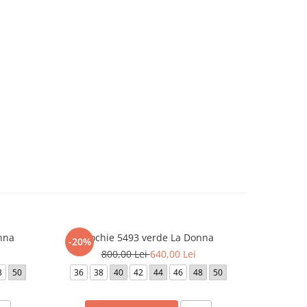
nna
Rochie 5493 verde La Donna
Rochie 
-20%
-20%
800,00 Lei
640,00 Lei
2
8
50
36
38
40
42
44
46
48
50
36
38