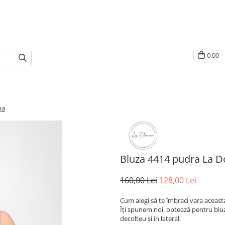
0,00
na
Bluza 4414 pudra La 
160,00 Lei
128,00 Lei
Cum alegi să te îmbraci vara aceasta
Îți spunem noi, optează pentru bluz
decolteu și în lateral.