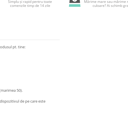
Simplu și rapid pentru toate
Mărime mare sau mărime m
comenzile timp de 14 zile
culoare? Ai schimb gra
odusul pt. tine:
 (marimea 50).
dispozitivul de pe care este