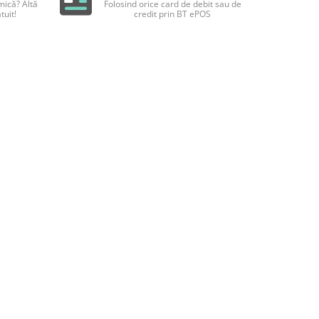
ică? Altă
Folosind orice card de debit sau de
tuit!
credit prin BT ePOS