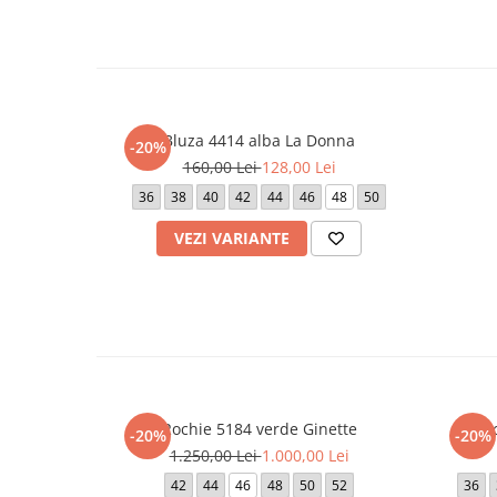
Bluza 4414 alba La Donna
-20%
160,00 Lei
128,00 Lei
36
38
40
42
44
46
48
50
VEZI VARIANTE
Rochie 5184 verde Ginette
Ro
-20%
-20%
1.250,00 Lei
1.000,00 Lei
42
44
46
48
50
52
36