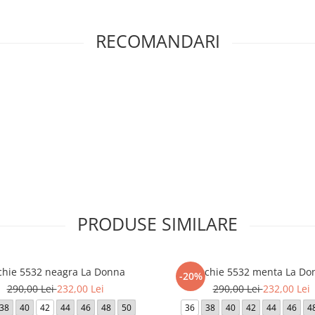
RECOMANDARI
PRODUSE SIMILARE
chie 5532 neagra La Donna
Rochie 5532 menta La Do
-20%
290,00 Lei
232,00 Lei
290,00 Lei
232,00 Lei
38
40
42
44
46
48
50
36
38
40
42
44
46
4