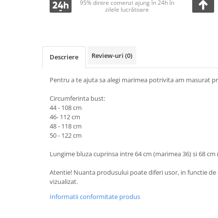
95% dintre comenzi ajung în 24h în
zilele lucrătoare
Review-uri
(0)
Descriere
Pentru a te ajuta sa alegi marimea potrivita am masurat pr
Circumferinta bust:
44 - 108 cm
46- 112 cm
48 - 118 cm
50 - 122 cm
Lungime bluza cuprinsa intre 64 cm (marimea 36) si 68 cm
Atentie! Nuanta produsului poate diferi usor, in functie de 
vizualizat.
Informatii conformitate produs