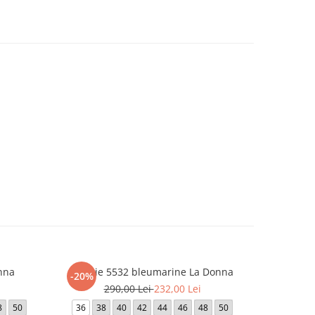
nna
Rochie 5532 bleumarine La Donna
Roc
-20%
-20%
290,00 Lei
232,00 Lei
1.
8
50
36
38
40
42
44
46
48
50
42