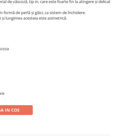
l de vâscoză, tip in, care este foarte fin la atingere și delicat
în formă de perlă și găici, ca sistem de închidere.
i și lungimea acesteia este asimetrică.
scoza
are
A IN COS