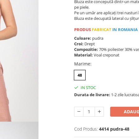
Bluza este concepută dintr-un materia
pe piele.
Pe un umăr are aplicați trei nasturi 
Bluza este decupată lateral cu șlițur
PRODUS
FABRICAT
IN ROMANIA
Culoare:
pudra
Croi:
Drept
Compozitie:
70% poliester 30% va
Material:
Voal creponat
Marime
:
48
IN STOC
Durata de livrare:
1-2 zile lucrato
ADAUG
Cod Produs:
4414 pudra-48