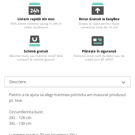
Livrare rapidă din stoc
Retur Gratuit la EasyBox
95% dintre comenzi ajung în 24h în
Simplu și rapid pentru toate
zilele lucrătoare
comenzile timp de 14 zile
Schimb gratuit
Plătește în siguranță
Mărime mare sau mărime mică? Altă
Folosind orice card de debit sau de
culoare? Ai schimb gratuit!
credit prin BT ePOS
Descriere
Pentru a te ajuta sa alegi marimea potrivita am masurat produsul
pt. tine:
Circumferinta bust:
2XL - 126 cm
3XL - 130 cm
Lungime produs 70 cm (marimea 2XL).