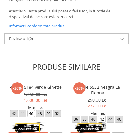
Atentie! Nuanta produsului poate diferi usor, in functie de
dispozitivul de pe care este vizualizat.
Informatii conformitate produs
Review-uri
(0)
PRODUSE SIMILARE
Rochie 5184 verde Ginette
Rochie 5532 neagra La
-20%
-20%
Donna
1.250,00 Lei
290,00 Lei
1.000,00 Lei
232,00 Lei
Marime:
Marime:
42
44
46
48
50
52
36
38
40
42
44
46
48
50