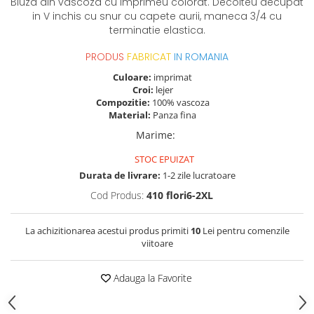
Bluza din vascoza cu imprimeu colorat. Decolteu decupat
in V inchis cu snur cu capete aurii, maneca 3/4 cu
terminatie elastica.
PRODUS
FABRICAT
IN ROMANIA
Culoare:
imprimat
Croi:
lejer
Compozitie:
100% vascoza
Material:
Panza fina
Marime
:
STOC EPUIZAT
Durata de livrare:
1-2 zile lucratoare
Cod Produs:
410 flori6-2XL
La achizitionarea acestui produs primiti
10
Lei pentru comenzile
viitoare
Adauga la Favorite