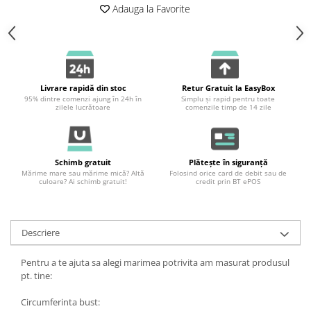
Adauga la Favorite
Livrare rapidă din stoc
Retur Gratuit la EasyBox
95% dintre comenzi ajung în 24h în
Simplu și rapid pentru toate
zilele lucrătoare
comenzile timp de 14 zile
Schimb gratuit
Plătește în siguranță
Mărime mare sau mărime mică? Altă
Folosind orice card de debit sau de
culoare? Ai schimb gratuit!
credit prin BT ePOS
Descriere
Pentru a te ajuta sa alegi marimea potrivita am masurat produsul
pt. tine:
Circumferinta bust: