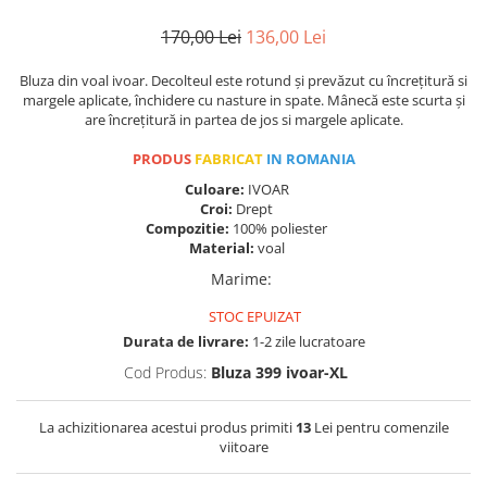
170,00 Lei
136,00 Lei
Bluza din voal ivoar. Decolteul este rotund și prevăzut cu încrețitură si
margele aplicate, închidere cu nasture in spate. Mânecă este scurta și
are încrețitură in partea de jos si margele aplicate.
PRODUS
FABRICAT
IN ROMANIA
Culoare:
IVOAR
Croi:
Drept
Compozitie:
100% poliester
Material:
voal
Marime
:
STOC EPUIZAT
Durata de livrare:
1-2 zile lucratoare
Cod Produs:
Bluza 399 ivoar-XL
La achizitionarea acestui produs primiti
13
Lei pentru comenzile
viitoare