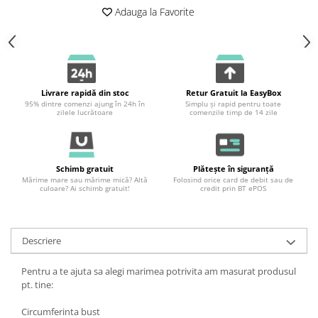
Adauga la Favorite
Livrare rapidă din stoc
Retur Gratuit la EasyBox
95% dintre comenzi ajung în 24h în
Simplu și rapid pentru toate
zilele lucrătoare
comenzile timp de 14 zile
Schimb gratuit
Plătește în siguranță
Mărime mare sau mărime mică? Altă
Folosind orice card de debit sau de
culoare? Ai schimb gratuit!
credit prin BT ePOS
Descriere
Pentru a te ajuta sa alegi marimea potrivita am masurat produsul
pt. tine:
Circumferinta bust