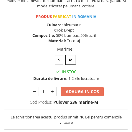
Pulover din amestec de bumbac si acril, cu decolteu la baza gatului si
model tricotat pe umar si cotiere.
PRODUS
FABRICAT
IN ROMANIA
Culoare:
bleumarin
Croi:
Drept
Compozitie:
50% bumbac, 50% acril
Material:
Tricotaj
Marime
:
S
M
IN STOC
Durata de livrare:
1-2 zile lucratoare
ADAUGA IN COS
Cod Produs:
Pulover 236 marine-M
La achizitionarea acestui produs primiti
16
Lei pentru comenzile
viitoare