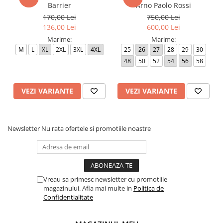
Barrier
Arno Paolo Rossi
170,00 Lei
750,00 Lei
136,00 Lei
600,00 Lei
Marime:
Marime:
M
L
XL
2XL
3XL
4XL
25
26
27
28
29
30
48
50
52
54
56
58
VEZI VARIANTE
VEZI VARIANTE
Newsletter
Nu rata ofertele si promotiile noastre
Vreau sa primesc newsletter cu promotiile
magazinului. Afla mai multe in
Politica de
Confidentialitate