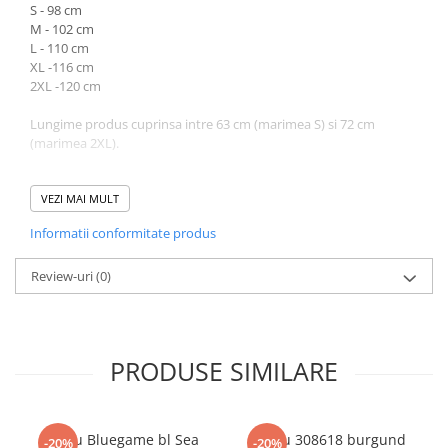
S - 98 cm
M - 102 cm
L - 110 cm
XL -116 cm
2XL -120 cm
Lungime produs cuprinsa intre 63 cm (marimea S) si 72 cm
(marimea 2XL).
Atentie! Nuanta produsului poate diferi usor, in functie de
dispozitivul de pe care este vizualizat.
VEZI MAI MULT
Informatii conformitate produs
Review-uri
(0)
PRODUSE SIMILARE
Tricou Bluegame bl Sea
Sacou 308618 burgund
-20%
-20%