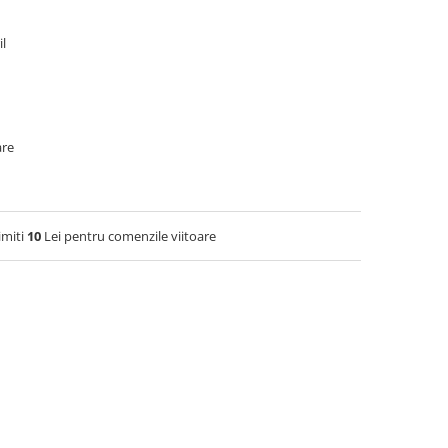
il
are
imiti
10
Lei pentru comenzile viitoare