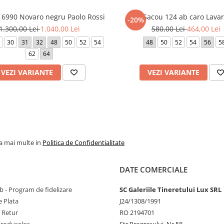
6990 Novaro negru Paolo Rossi
Sacou 124 ab caro Lava
-20%
1.300,00 Lei
1.040,00 Lei
580,00 Lei
464,00 Lei
30
31
32
48
50
52
54
48
50
52
54
56
5
62
64
VEZI VARIANTE
VEZI VARIANTE
la mai multe in
Politica de Confidentialitate
DATE COMERCIALE
 - Program de fidelizare
SC Galeriile Tineretului Lux SRL
 Plata
J24/1308/1991
e Retur
RO 2194701