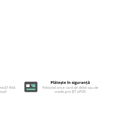
Plătește în siguranță
ică? Altă
Folosind orice card de debit sau de
tuit!
credit prin BT ePOS