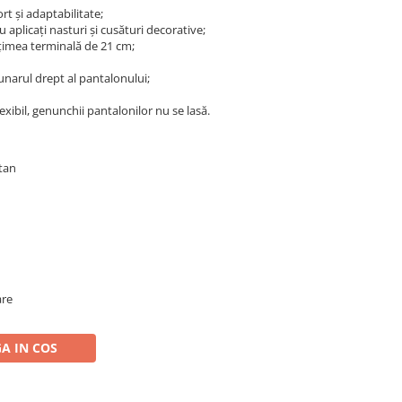
rt și adaptabilitate;
 aplicați nasturi și cusături decorative;
lățimea terminală de 21 cm;
narul drept al pantalonului;
lexibil, genunchii pantalonilor nu se lasă.
stan
are
A IN COS