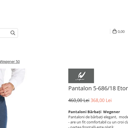
0,00
 Wegener 50
Pantalon 5-686/18 Eto
460,00 Lei
368,00 Lei
Pantaloni Bărbați Wegener
Pantaloni de bărbați elegant, model
- are un fit comfortabil cu un croi cl
- partea frontală este plată;