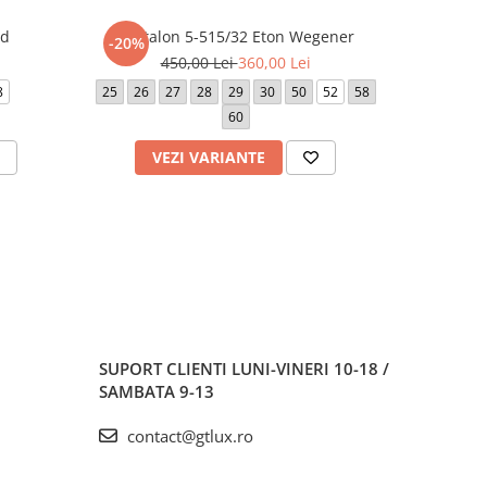
rd
Pantalon 5-515/32 Eton Wegener
Panta
-20%
-20%
450,00 Lei
360,00 Lei
5
8
25
26
27
28
29
30
50
52
58
25
26
60
50
VEZI VARIANTE
V
SUPORT CLIENTI
LUNI-VINERI 10-18 /
SAMBATA 9-13
contact@gtlux.ro