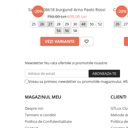
Sacou 308618 burgund Arno Paolo Rossi
Costum 
-20%
-20%
750,00 Lei
600,00 Lei
25
26
27
28
29
30
48
50
52
26
27
54
56
58
VEZI VARIANTE
Newsletter
Nu rata ofertele si promotiile noastre
Vreau sa primesc newsletter cu promotiile magazinului. Af
MAGAZINUL MEU
CLIENTI
Despre noi
GTLux Club
Termeni si conditii
Metode de
Politica de Confidentialitate
Politica d