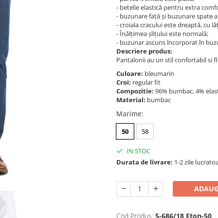
- betelie elastică pentru extra comfo
- buzunare față și buzunare spate au
- croiala cracului este dreaptă, cu 
- Înălțimea șlițului este normală;
- buzunar ascuns încorporat în buzu
Descriere produs:
Pantalonii au un stil confortabil si f
Culoare:
bleumarin
Croi:
regular fit
Compozitie:
96% bumbac, 4% ela
Material:
bumbac
Marime
:
50
58
IN STOC
Durata de livrare:
1-2 zile lucrato
ADAUG
Cod Produs:
5-686/18 Eton-50