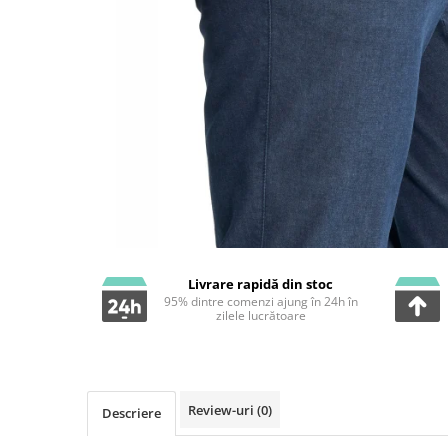
Livrare rapidă din stoc
95% dintre comenzi ajung în 24h în
zilele lucrătoare
Review-uri
(0)
Descriere