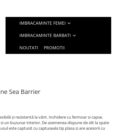
IMBRACAMINTE FEMEI
IMBRACAMINTE BARBATI
NOUTATI
PROMOTII
ne Sea Barrier
bilă și rezistentă la vânt. Inchidere cu fermoar si capse.
si un buzunar interior. De asemenea dispune de slit la spate
sul este captusit cu captuseala tip plasa si are acesorii cu