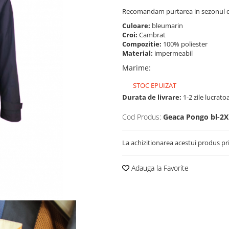
Recomandam purtarea in sezonul 
Culoare:
bleumarin
Croi:
Cambrat
Compozitie:
100% poliester
Material:
impermeabil
Marime
:
STOC EPUIZAT
Durata de livrare:
1-2 zile lucrato
Cod Produs:
Geaca Pongo bl-2X
La achizitionarea acestui produs pr
Adauga la Favorite