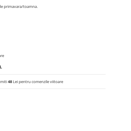
de primavara/toamna.
are
L
imiti
48
Lei pentru comenzile viitoare