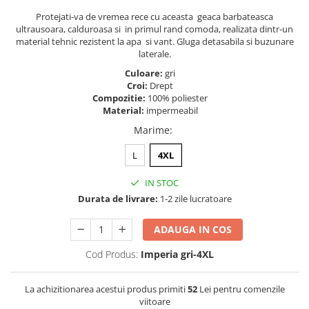
Protejati-va de vremea rece cu aceasta geaca barbateasca
ultrausoara, calduroasa si in primul rand comoda, realizata dintr-un
material tehnic rezistent la apa si vant. Gluga detasabila si buzunare
laterale.
Culoare:
gri
Croi:
Drept
Compozitie:
100% poliester
Material:
impermeabil
Marime
:
L
4XL
IN STOC
Durata de livrare:
1-2 zile lucratoare
ADAUGA IN COS
Cod Produs:
Imperia gri-4XL
La achizitionarea acestui produs primiti
52
Lei pentru comenzile
viitoare