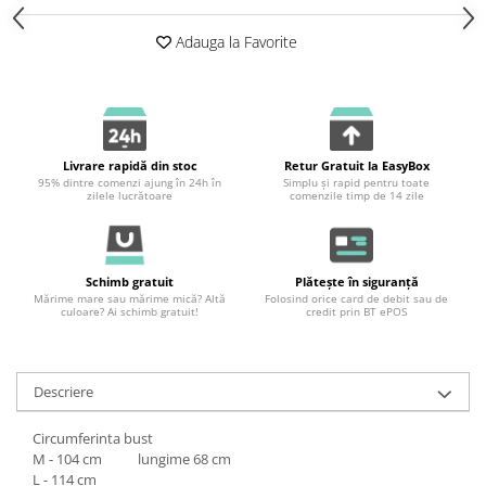
Adauga la Favorite
Livrare rapidă din stoc
Retur Gratuit la EasyBox
95% dintre comenzi ajung în 24h în
Simplu și rapid pentru toate
zilele lucrătoare
comenzile timp de 14 zile
Schimb gratuit
Plătește în siguranță
Mărime mare sau mărime mică? Altă
Folosind orice card de debit sau de
culoare? Ai schimb gratuit!
credit prin BT ePOS
Descriere
Circumferinta bust
M - 104 cm lungime 68 cm
L - 114 cm