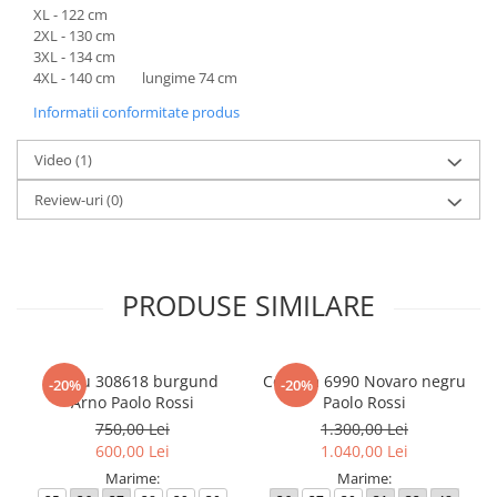
XL - 122 cm
2XL - 130 cm
3XL - 134 cm
4XL - 140 cm lungime 74 cm
Informatii conformitate produs
Video
(1)
Review-uri
(0)
PRODUSE SIMILARE
Sacou 308618 burgund
Costum 6990 Novaro negru
-20%
-20%
Arno Paolo Rossi
Paolo Rossi
750,00 Lei
1.300,00 Lei
600,00 Lei
1.040,00 Lei
Marime:
Marime: