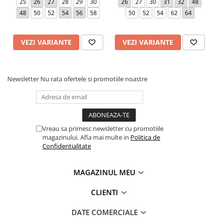
25
26
27
28
29
30
26
27
30
31
32
48
48
50
52
54
56
58
50
52
54
62
64
VEZI VARIANTE
VEZI VARIANTE
Newsletter
Nu rata ofertele si promotiile noastre
Vreau sa primesc newsletter cu promotiile
magazinului. Afla mai multe in
Politica de
Confidentialitate
MAGAZINUL MEU
CLIENTI
DATE COMERCIALE