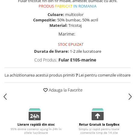
Fular tricotat fin din fir moale, amestec bumbac cu acril.
PRODUS
FABRICAT
IN ROMANIA
Culoare:
multicolor
Compozitie:
50% bumbac, 50% acril
Material:
Tricotaj
Marime
:
STOC EPUIZAT
Durata de livrare:
1-2 zile lucratoare
Cod Produs:
Fular E105-marine
La achizitionarea acestui produs primiti
7
Lei pentru comenzile viitoare
Adauga la Favorite
Livrare rapidă din stoc
Retur Gratuit la EasyBox
95% dintre comenzi ajung în 24h în
Simplu și rapid pentru toate
zilele lucrătoare
comenzile timp de 14 zile