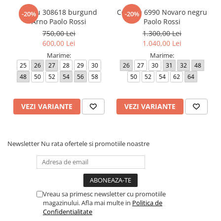
Sacou 308618 burgund
Costum 6990 Novaro negru
-20%
-20%
Arno Paolo Rossi
Paolo Rossi
750,00 Lei
1.300,00 Lei
600,00 Lei
1.040,00 Lei
Marime:
Marime:
25
26
27
28
29
30
26
27
30
31
32
48
48
50
52
54
56
58
50
52
54
62
64
VEZI VARIANTE
VEZI VARIANTE
Newsletter
Nu rata ofertele si promotiile noastre
Vreau sa primesc newsletter cu promotiile
magazinului. Afla mai multe in
Politica de
Confidentialitate