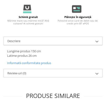
Schimb gratuit
Plătește în siguranță
Mărime mare sau mărime mică? Altă
Folosind orice card de debit sau de
culoare? Ai schimb gratuit!
credit prin BT ePOS
Descriere
Lungime produs 150 cm
Latime produs 26 cm
Informatii conformitate produs
Review-uri
(0)
PRODUSE SIMILARE