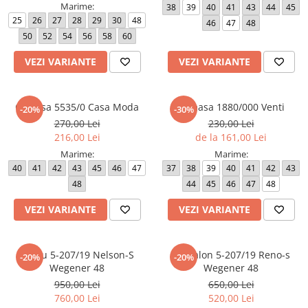
Marime:
38
39
40
41
43
44
45
25
26
27
28
29
30
48
46
47
48
50
52
54
56
58
60
VEZI VARIANTE
VEZI VARIANTE
Camasa 5535/0 Casa Moda
Camasa 1880/000 Venti
-20%
-30%
270,00 Lei
230,00 Lei
216,00 Lei
de la 161,00 Lei
Marime:
Marime:
40
41
42
43
45
46
47
37
38
39
40
41
42
43
48
44
45
46
47
48
VEZI VARIANTE
VEZI VARIANTE
Sacou 5-207/19 Nelson-S
Pantalon 5-207/19 Reno-s
-20%
-20%
Wegener 48
Wegener 48
950,00 Lei
650,00 Lei
760,00 Lei
520,00 Lei