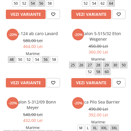
50
52
54
56
58
52
54
62
64
Paltoane
Pantaloni barbati
Pardesie
VEZI VARIANTE
VEZI VARIANTE
Veste dama
Tricotaje dama
Sacou 124 ab caro Lavard
Pantalon 5-515/32 Eton
-20%
-20%
Wegener
580,00 Lei
Accesorii dama
450,00 Lei
464,00 Lei
Curele dama
360,00 Lei
Marime:
Genti dama
Marime:
48
50
52
54
56
58
Portmonee dama
25
26
27
28
29
30
50
52
58
60
Esarfe, Fulare dama
Trench
VEZI VARIANTE
VEZI VARIANTE
Pijamale dama
Salopete dama
Pantalon 5-312/09 Bonn
Geaca Pilo Sea Barrier
-20%
-20%
Meyer
Hanorace
490,00 Lei
540,00 Lei
392,00 Lei
432,00 Lei
Marime:
Marime:
M
L
XL
XXL
3XL