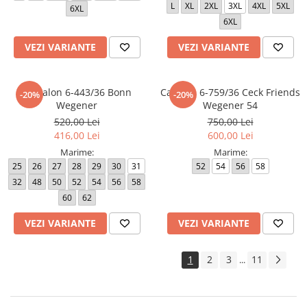
L
XL
2XL
3XL
4XL
5XL
6XL
6XL
VEZI VARIANTE
VEZI VARIANTE
Pantalon 6-443/36 Bonn
Camasa 6-759/36 Ceck Friends
-20%
-20%
Wegener
Wegener 54
520,00 Lei
750,00 Lei
416,00 Lei
600,00 Lei
Marime:
Marime:
25
26
27
28
29
30
31
52
54
56
58
32
48
50
52
54
56
58
60
62
VEZI VARIANTE
VEZI VARIANTE
1
2
3
11
...