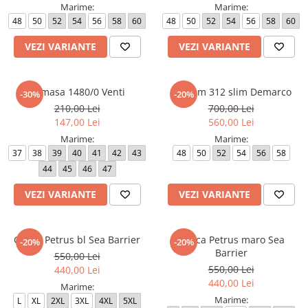
Marime:
Marime:
48
50
52
54
56
58
60
48
50
52
54
56
58
60
VEZI VARIANTE
VEZI VARIANTE
Camasa 1480/0 Venti
Costum 312 slim Demarco
-30%
-20%
210,00 Lei
700,00 Lei
147,00 Lei
560,00 Lei
Marime:
Marime:
37
38
39
40
41
42
43
48
50
52
54
56
58
44
45
46
47
VEZI VARIANTE
VEZI VARIANTE
Geaca Petrus bl Sea Barrier
Geaca Petrus maro Sea
-20%
-20%
Barrier
550,00 Lei
550,00 Lei
440,00 Lei
440,00 Lei
Marime:
Marime:
L
XL
2XL
3XL
4XL
5XL