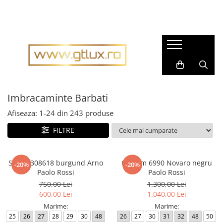
Imbracaminte Femei
Imbracaminte Barbati
Rochii dama
Pijamale barbati
Rochii matase naturala
Accesorii barbati
Rochii gala
Cravate barbati
Rochii casual
Imbracaminte Barbati
Fulare barbati
Bluze dama
Tricouri barbati
Afiseaza:
1-
24
din
243
produse
Pantaloni dama
Tricotaje
FILTRE
Fuste dama
Imbracaminte sport barbati
Sacouri dama
Costume barbati
Sacou 308618 burgund Arno
Costum 6990 Novaro negru
-20%
-20%
Compleuri dama
Cravate
Paolo Rossi
Paolo Rossi
Imbracaminte sport dama
750,00 Lei
1.300,00 Lei
Camasi barbati
600,00 Lei
1.040,00 Lei
Tricouri dama
Sacouri barbati
Marime:
Marime:
Geci si Scurte
25
26
27
28
29
30
48
26
27
30
31
32
48
50
Scurte, Paltoane barbati