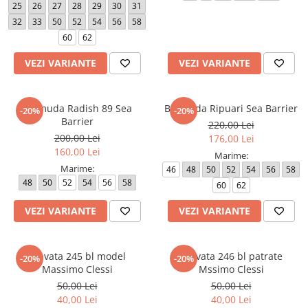
25
26
27
28
29
30
31
32
33
50
52
54
56
58
60
62
VEZI VARIANTE
VEZI VARIANTE
Bermuda Radish 89 Sea
Bermuda Ripuari Sea Barrier
-20%
-20%
Barrier
220,00 Lei
200,00 Lei
176,00 Lei
160,00 Lei
Marime:
Marime:
46
48
50
52
54
56
58
48
50
52
54
56
58
60
62
VEZI VARIANTE
VEZI VARIANTE
Cravata 245 bl model
Cravata 246 bl patrate
-20%
-20%
Massimo Clessi
Mssimo Clessi
50,00 Lei
50,00 Lei
40,00 Lei
40,00 Lei