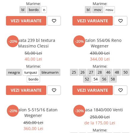
Marime:
Marime:
bl
bordo
n
bl
mov
rosu
VEZI VARIANTE
VEZI VARIANTE
Cravata 239 bl textura
Pantalon 554/06 Reno
-20%
-20%
Massimo Clessi
Wegener
50,00 Lei
430,00 Lei
40,00 Lei
344,00 Lei
Marime:
Marime:
neagra
turquaz
bleumarin
25
26
27
28
46
48
50
bordo
52
54
56
58
VEZI VARIANTE
VEZI VARIANTE
Pantalon 5-515/16 Eaton
Camasa 1840/000 Venti
-20%
-30%
Wegener
250,00 Lei
450,00 Lei
de la 175,00 Lei
360,00 Lei
Marime: