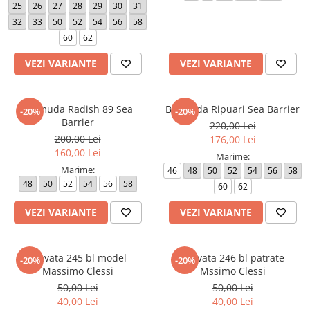
25
26
27
28
29
30
31
32
33
50
52
54
56
58
60
62
VEZI VARIANTE
VEZI VARIANTE
Bermuda Radish 89 Sea
Bermuda Ripuari Sea Barrier
-20%
-20%
Barrier
220,00 Lei
200,00 Lei
176,00 Lei
160,00 Lei
Marime:
Marime:
46
48
50
52
54
56
58
48
50
52
54
56
58
60
62
VEZI VARIANTE
VEZI VARIANTE
Cravata 245 bl model
Cravata 246 bl patrate
-20%
-20%
Massimo Clessi
Mssimo Clessi
50,00 Lei
50,00 Lei
40,00 Lei
40,00 Lei