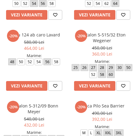
50
52
54
56
58
52
54
62
64
Paltoane
Pantaloni barbati
Pardesie
VEZI VARIANTE
VEZI VARIANTE
Veste dama
Tricotaje dama
Sacou 124 ab caro Lavard
Pantalon 5-515/32 Eton
-20%
-20%
Wegener
580,00 Lei
Accesorii dama
450,00 Lei
464,00 Lei
Curele dama
360,00 Lei
Marime:
Genti dama
Marime:
48
50
52
54
56
58
Portmonee dama
25
26
27
28
29
30
50
52
58
60
Esarfe, Fulare dama
Trench
VEZI VARIANTE
VEZI VARIANTE
Pijamale dama
Salopete dama
Pantalon 5-312/09 Bonn
Geaca Pilo Sea Barrier
-20%
-20%
Meyer
Hanorace
490,00 Lei
540,00 Lei
392,00 Lei
432,00 Lei
Marime:
Marime:
M
L
XL
XXL
3XL