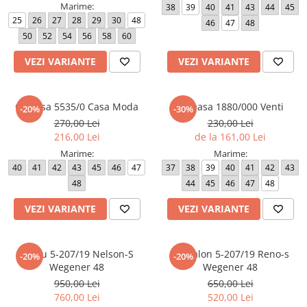
Marime:
38
39
40
41
43
44
45
25
26
27
28
29
30
48
46
47
48
50
52
54
56
58
60
VEZI VARIANTE
VEZI VARIANTE
Camasa 5535/0 Casa Moda
Camasa 1880/000 Venti
-20%
-30%
270,00 Lei
230,00 Lei
216,00 Lei
de la 161,00 Lei
Marime:
Marime:
40
41
42
43
45
46
47
37
38
39
40
41
42
43
48
44
45
46
47
48
VEZI VARIANTE
VEZI VARIANTE
Sacou 5-207/19 Nelson-S
Pantalon 5-207/19 Reno-s
-20%
-20%
Wegener 48
Wegener 48
950,00 Lei
650,00 Lei
760,00 Lei
520,00 Lei