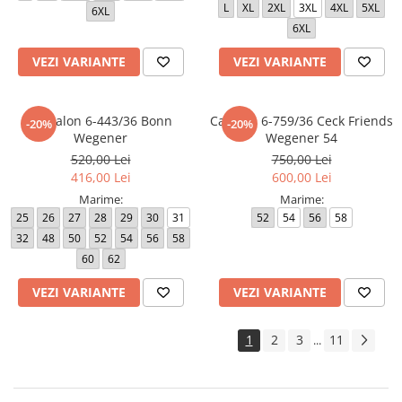
L
XL
2XL
3XL
4XL
5XL
6XL
6XL
VEZI VARIANTE
VEZI VARIANTE
Pantalon 6-443/36 Bonn
Camasa 6-759/36 Ceck Friends
-20%
-20%
Wegener
Wegener 54
520,00 Lei
750,00 Lei
416,00 Lei
600,00 Lei
Marime:
Marime:
25
26
27
28
29
30
31
52
54
56
58
32
48
50
52
54
56
58
60
62
VEZI VARIANTE
VEZI VARIANTE
1
2
3
11
...