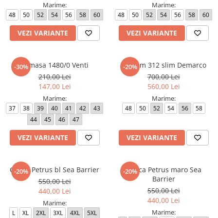
Marime:
Marime:
48
50
52
54
56
58
60
48
50
52
54
56
58
60
VEZI VARIANTE
VEZI VARIANTE
Camasa 1480/0 Venti
Costum 312 slim Demarco
-30%
-20%
210,00 Lei
700,00 Lei
147,00 Lei
560,00 Lei
Marime:
Marime:
37
38
39
40
41
42
43
48
50
52
54
56
58
44
45
46
47
VEZI VARIANTE
VEZI VARIANTE
Geaca Petrus bl Sea Barrier
Geaca Petrus maro Sea
-20%
-20%
Barrier
550,00 Lei
550,00 Lei
440,00 Lei
440,00 Lei
Marime:
Marime:
L
XL
2XL
3XL
4XL
5XL