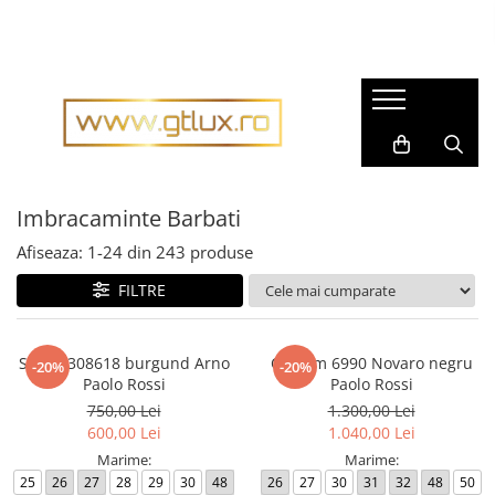
Imbracaminte Femei
Imbracaminte Barbati
Rochii dama
Pijamale barbati
Rochii matase naturala
Accesorii barbati
Rochii gala
Cravate barbati
Rochii casual
Imbracaminte Barbati
Fulare barbati
Bluze dama
Tricouri barbati
Afiseaza:
1-
24
din
243
produse
Pantaloni dama
Tricotaje
FILTRE
Fuste dama
Imbracaminte sport barbati
Sacouri dama
Costume barbati
Sacou 308618 burgund Arno
Costum 6990 Novaro negru
-20%
-20%
Compleuri dama
Cravate
Paolo Rossi
Paolo Rossi
Imbracaminte sport dama
750,00 Lei
1.300,00 Lei
Camasi barbati
600,00 Lei
1.040,00 Lei
Tricouri dama
Sacouri barbati
Marime:
Marime:
Geci si Scurte
25
26
27
28
29
30
48
26
27
30
31
32
48
50
Scurte, Paltoane barbati