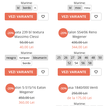
Marime:
Marime:
bl
bordo
n
bl
mov
rosu
VEZI VARIANTE
VEZI VARIANTE
Cravata 239 bl textura
Pantalon 554/06 Reno
-20%
-20%
Massimo Clessi
Wegener
50,00 Lei
430,00 Lei
40,00 Lei
344,00 Lei
Marime:
Marime:
neagra
turquaz
bleumarin
25
26
27
28
46
48
50
bordo
52
54
56
58
VEZI VARIANTE
VEZI VARIANTE
Pantalon 5-515/16 Eaton
Camasa 1840/000 Venti
-20%
-30%
Wegener
250,00 Lei
450,00 Lei
de la 175,00 Lei
360,00 Lei
Marime: