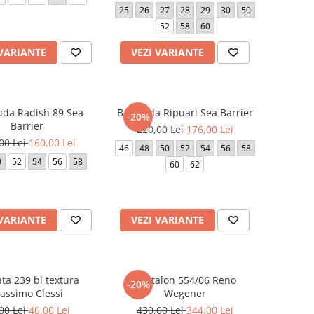
25
26
27
28
29
30
50
52
58
60
 VARIANTE
VEZI VARIANTE
da Radish 89 Sea
Bermuda Ripuari Sea Barrier
-20%
Barrier
220,00 Lei
176,00 Lei
00 Lei
160,00 Lei
46
48
50
52
54
56
58
0
52
54
56
58
60
62
 VARIANTE
VEZI VARIANTE
ta 239 bl textura
Pantalon 554/06 Reno
-20%
assimo Clessi
Wegener
00 Lei
40,00 Lei
430,00 Lei
344,00 Lei