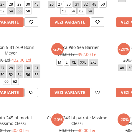
27
28
29
30
48
26
27
30
31
32
48
50
52
54
56
58
52
54
62
64
VARIANTE
VEZI VARIANTE
VEZI
lon 5-312/09 Bonn
Geaca Pilo Sea Barrier
Bermu
-20%
-20%
Meyer
490,00 Lei
392,00 Lei
00 Lei
432,00 Lei
200,
M
L
XL
XXL
3XL
27
28
29
30
31
48
5
50
52
54
56
58
60
62
VARIANTE
VEZI VARIANTE
VEZI
ata 245 bl model
Cravata 246 bl patrate Mssimo
Crava
-20%
-20%
ssimo Clessi
Clessi
M
00 Lei
40,00 Lei
50,00 Lei
40,00 Lei
50,