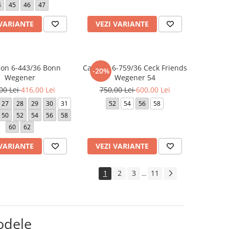
4
45
46
47
 VARIANTE
VEZI VARIANTE
lon 6-443/36 Bonn
Camasa 6-759/36 Ceck Friends
-20%
Wegener
Wegener 54
00 Lei
416,00 Lei
750,00 Lei
600,00 Lei
27
28
29
30
31
52
54
56
58
50
52
54
56
58
60
62
 VARIANTE
VEZI VARIANTE
1
2
3
11
...
odele