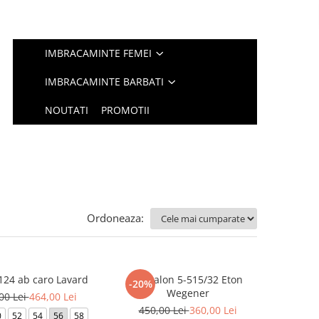
IMBRACAMINTE FEMEI
IMBRACAMINTE BARBATI
NOUTATI
PROMOTII
Ordoneaza:
124 ab caro Lavard
Pantalon 5-515/32 Eton
-20%
Wegener
00 Lei
464,00 Lei
450,00 Lei
360,00 Lei
0
52
54
56
58