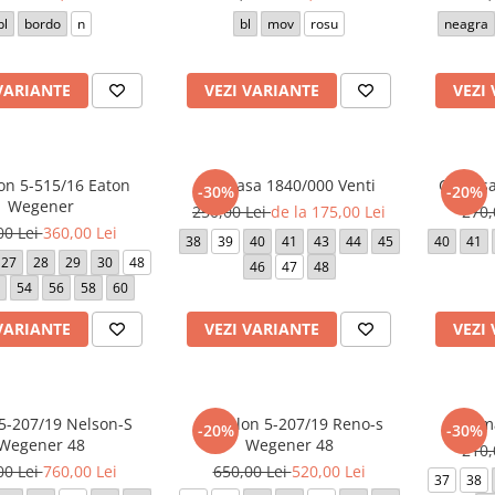
bl
bordo
n
bl
mov
rosu
neagra
VARIANTE
VEZI VARIANTE
VEZI
on 5-515/16 Eaton
Camasa 1840/000 Venti
Camasa
-30%
-20%
Wegener
250,00 Lei
de la 175,00 Lei
270,
00 Lei
360,00 Lei
38
39
40
41
43
44
45
40
41
27
28
29
30
48
46
47
48
54
56
58
60
VARIANTE
VEZI VARIANTE
VEZI
5-207/19 Nelson-S
Pantalon 5-207/19 Reno-s
Cama
-20%
-30%
Wegener 48
Wegener 48
210,
00 Lei
760,00 Lei
650,00 Lei
520,00 Lei
37
38