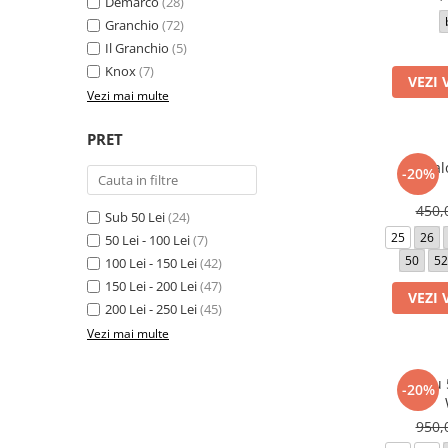
Demarco
(28)
Granchio
(72)
Il Granchio
(5)
Knox
(7)
VEZI 
Vezi mai multe
PRET
Pantal
-20%
450,
Sub 50 Lei
(24)
25
26
50 Lei - 100 Lei
(7)
50
52
100 Lei - 150 Lei
(42)
150 Lei - 200 Lei
(47)
VEZI 
200 Lei - 250 Lei
(45)
Vezi mai multe
Sacou 
-20%
950,