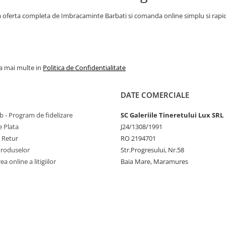
oferta completa de Imbracaminte Barbati si comanda online simplu si rapid! Ai
la mai multe in
Politica de Confidentialitate
DATE COMERCIALE
 - Program de fidelizare
SC Galeriile Tineretului Lux SRL
 Plata
J24/1308/1991
e Retur
RO 2194701
Produselor
Str.Progresului, Nr.58
a online a litigiilor
Baia Mare, Maramures