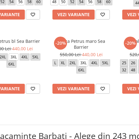
52
54
56
58
60
48
50
52
54
56
58
60
4
VARIANTE
VEZI VARIANTE
VEZI
trus bl Sea Barrier
Geaca Petrus maro Sea
Panta
-20%
-20%
Barrier
00 Lei
440,00 Lei
550,00 Lei
440,00 Lei
520,
2XL
3XL
4XL
5XL
L
XL
2XL
3XL
4XL
5XL
25
26
6XL
6XL
32
48
VARIANTE
VEZI VARIANTE
VEZI
acaminte Barbati - Alege din 243 m