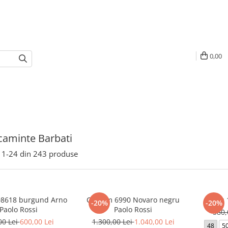
0,00
aminte Barbati
1-
24
din
243
produse
08618 burgund Arno
Costum 6990 Novaro negru
Sacou 
-20%
-20%
Paolo Rossi
Paolo Rossi
580,
00 Lei
600,00 Lei
1.300,00 Lei
1.040,00 Lei
48
5