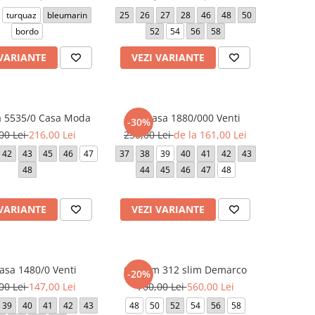
turquaz
bleumarin
25
26
27
28
46
48
50
bordo
52
54
56
58
 VARIANTE
VEZI VARIANTE
 5535/0 Casa Moda
Camasa 1880/000 Venti
-30%
00 Lei
216,00 Lei
230,00 Lei
de la 161,00 Lei
42
43
45
46
47
37
38
39
40
41
42
43
48
44
45
46
47
48
 VARIANTE
VEZI VARIANTE
sa 1480/0 Venti
Costum 312 slim Demarco
-20%
00 Lei
147,00 Lei
700,00 Lei
560,00 Lei
39
40
41
42
43
48
50
52
54
56
58