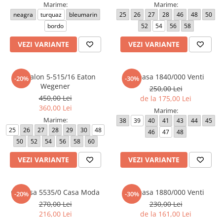
Marime:
Marime:
neagra
turquaz
bleumarin
25
26
27
28
46
48
50
bordo
52
54
56
58
VEZI VARIANTE
VEZI VARIANTE
Pantalon 5-515/16 Eaton
Camasa 1840/000 Venti
-20%
-30%
Wegener
250,00 Lei
450,00 Lei
de la 175,00 Lei
360,00 Lei
Marime:
Marime:
38
39
40
41
43
44
45
25
26
27
28
29
30
48
46
47
48
50
52
54
56
58
60
VEZI VARIANTE
VEZI VARIANTE
Camasa 5535/0 Casa Moda
Camasa 1880/000 Venti
-20%
-30%
270,00 Lei
230,00 Lei
216,00 Lei
de la 161,00 Lei