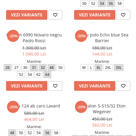
50
52
54
56
58
Paltoane
Pantaloni barbati
Pardesie
VEZI VARIANTE
VEZI VARIANTE
Veste dama
Tricotaje dama
Costum 6990 Novaro negru
Tricou polo Echo blue Sea
-20%
-20%
Paolo Rossi
Barrier
Accesorii dama
1.300,00 Lei
180,00 Lei
Curele dama
1.040,00 Lei
144,00 Lei
Genti dama
Marime:
Marime:
Portmonee dama
26
27
30
31
32
48
50
M
L
XL
2XL
3XL
52
54
62
64
Esarfe, Fulare dama
Trench
VEZI VARIANTE
VEZI VARIANTE
Pijamale dama
Salopete dama
Sacou 124 ab caro Lavard
Pantalon 5-515/32 Eton
-20%
-20%
Wegener
Hanorace
580,00 Lei
450,00 Lei
464,00 Lei
360,00 Lei
Marime:
Marime:
48
50
52
54
56
58