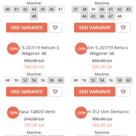
Marime:
Marime:
40
41
42
43
45
46
47
37
38
39
40
41
42
43
48
44
45
46
47
48
VEZI VARIANTE
VEZI VARIANTE
Sacou 5-207/19 Nelson-S
Pantalon 5-207/19 Reno-s
-20%
-20%
Wegener 48
Wegener 48
950,00 Lei
650,00 Lei
760,00 Lei
520,00 Lei
Marime:
Marime:
48
50
52
54
56
58
60
48
50
52
54
56
58
60
VEZI VARIANTE
VEZI VARIANTE
Camasa 1480/0 Venti
Costum 312 slim Demarco
-30%
-20%
210,00 Lei
700,00 Lei
147,00 Lei
560,00 Lei
Marime:
Marime: