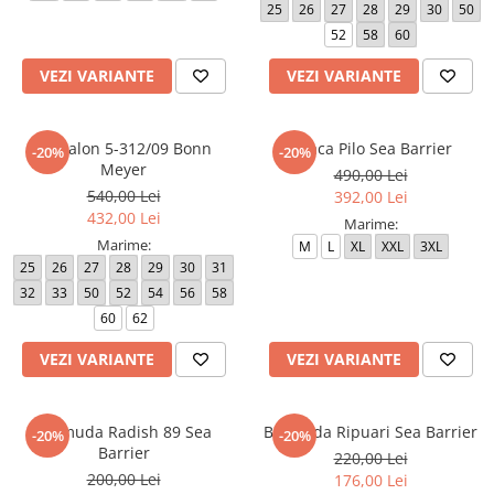
25
26
27
28
29
30
50
52
58
60
VEZI VARIANTE
VEZI VARIANTE
Pantalon 5-312/09 Bonn
Geaca Pilo Sea Barrier
-20%
-20%
Meyer
490,00 Lei
540,00 Lei
392,00 Lei
432,00 Lei
Marime:
Marime:
M
L
XL
XXL
3XL
25
26
27
28
29
30
31
32
33
50
52
54
56
58
60
62
VEZI VARIANTE
VEZI VARIANTE
Bermuda Radish 89 Sea
Bermuda Ripuari Sea Barrier
-20%
-20%
Barrier
220,00 Lei
200,00 Lei
176,00 Lei