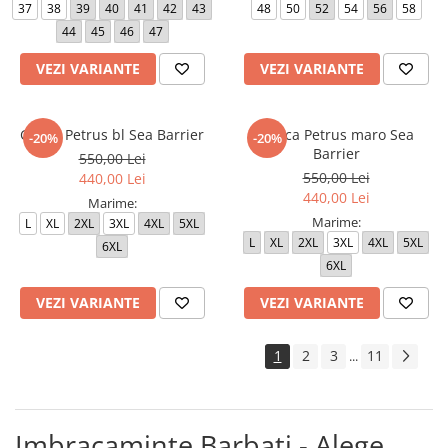
37
38
39
40
41
42
43
48
50
52
54
56
58
44
45
46
47
VEZI VARIANTE
VEZI VARIANTE
Geaca Petrus bl Sea Barrier
Geaca Petrus maro Sea
-20%
-20%
Barrier
550,00 Lei
550,00 Lei
440,00 Lei
440,00 Lei
Marime:
Marime:
L
XL
2XL
3XL
4XL
5XL
L
XL
2XL
3XL
4XL
5XL
6XL
6XL
VEZI VARIANTE
VEZI VARIANTE
1
2
3
11
...
Imbracaminte Barbati - Alege