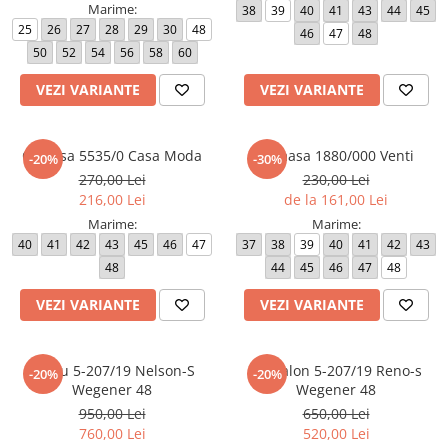
Marime:
38
39
40
41
43
44
45
25
26
27
28
29
30
48
46
47
48
50
52
54
56
58
60
VEZI VARIANTE
VEZI VARIANTE
Camasa 5535/0 Casa Moda
Camasa 1880/000 Venti
-20%
-30%
270,00 Lei
230,00 Lei
216,00 Lei
de la 161,00 Lei
Marime:
Marime:
40
41
42
43
45
46
47
37
38
39
40
41
42
43
48
44
45
46
47
48
VEZI VARIANTE
VEZI VARIANTE
Sacou 5-207/19 Nelson-S
Pantalon 5-207/19 Reno-s
-20%
-20%
Wegener 48
Wegener 48
950,00 Lei
650,00 Lei
760,00 Lei
520,00 Lei