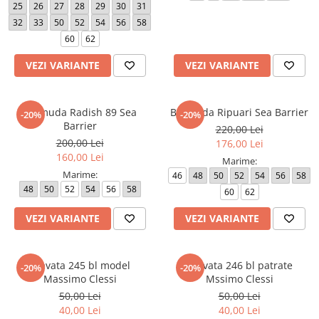
25
26
27
28
29
30
31
32
33
50
52
54
56
58
60
62
VEZI VARIANTE
VEZI VARIANTE
Bermuda Radish 89 Sea
Bermuda Ripuari Sea Barrier
-20%
-20%
Barrier
220,00 Lei
200,00 Lei
176,00 Lei
160,00 Lei
Marime:
Marime:
46
48
50
52
54
56
58
48
50
52
54
56
58
60
62
VEZI VARIANTE
VEZI VARIANTE
Cravata 245 bl model
Cravata 246 bl patrate
-20%
-20%
Massimo Clessi
Mssimo Clessi
50,00 Lei
50,00 Lei
40,00 Lei
40,00 Lei