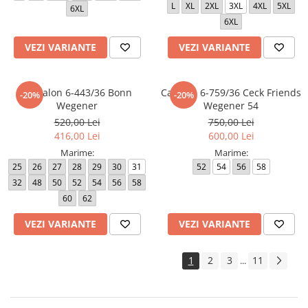
L
XL
2XL
3XL
4XL
5XL
6XL
6XL
VEZI VARIANTE
VEZI VARIANTE
Pantalon 6-443/36 Bonn
Camasa 6-759/36 Ceck Friends
-20%
-20%
Wegener
Wegener 54
520,00 Lei
750,00 Lei
416,00 Lei
600,00 Lei
Marime:
Marime:
25
26
27
28
29
30
31
52
54
56
58
32
48
50
52
54
56
58
60
62
VEZI VARIANTE
VEZI VARIANTE
1
2
3
11
...