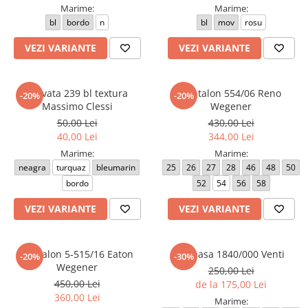
Marime:
Marime:
bl
bordo
n
bl
mov
rosu
VEZI VARIANTE
VEZI VARIANTE
Cravata 239 bl textura
Pantalon 554/06 Reno
-20%
-20%
Massimo Clessi
Wegener
50,00 Lei
430,00 Lei
40,00 Lei
344,00 Lei
Marime:
Marime:
neagra
turquaz
bleumarin
25
26
27
28
46
48
50
bordo
52
54
56
58
VEZI VARIANTE
VEZI VARIANTE
Pantalon 5-515/16 Eaton
Camasa 1840/000 Venti
-20%
-30%
Wegener
250,00 Lei
450,00 Lei
de la 175,00 Lei
360,00 Lei
Marime: