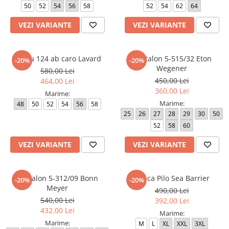
50
52
54
56
58
52
54
62
64
Paltoane
Pantaloni barbati
Pardesie
VEZI VARIANTE
VEZI VARIANTE
Veste dama
Tricotaje dama
Sacou 124 ab caro Lavard
Pantalon 5-515/32 Eton
-20%
-20%
Wegener
580,00 Lei
Accesorii dama
450,00 Lei
464,00 Lei
Curele dama
360,00 Lei
Marime:
Genti dama
Marime:
48
50
52
54
56
58
Portmonee dama
25
26
27
28
29
30
50
52
58
60
Esarfe, Fulare dama
Trench
VEZI VARIANTE
VEZI VARIANTE
Pijamale dama
Salopete dama
Pantalon 5-312/09 Bonn
Geaca Pilo Sea Barrier
-20%
-20%
Meyer
Hanorace
490,00 Lei
540,00 Lei
392,00 Lei
432,00 Lei
Marime:
Marime:
M
L
XL
XXL
3XL