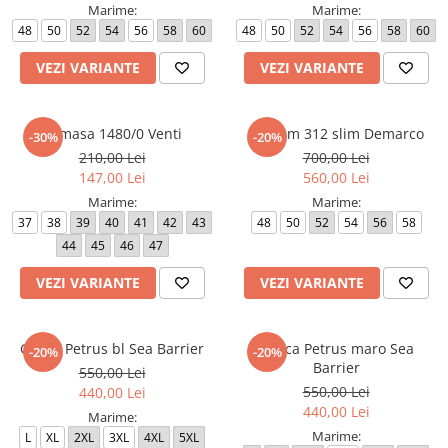
Marime:
Marime:
48
50
52
54
56
58
60
48
50
52
54
56
58
60
VEZI VARIANTE
VEZI VARIANTE
Camasa 1480/0 Venti
Costum 312 slim Demarco
-30%
-20%
210,00 Lei
700,00 Lei
147,00 Lei
560,00 Lei
Marime:
Marime:
37
38
39
40
41
42
43
48
50
52
54
56
58
44
45
46
47
VEZI VARIANTE
VEZI VARIANTE
Geaca Petrus bl Sea Barrier
Geaca Petrus maro Sea
-20%
-20%
Barrier
550,00 Lei
550,00 Lei
440,00 Lei
440,00 Lei
Marime:
Marime:
L
XL
2XL
3XL
4XL
5XL