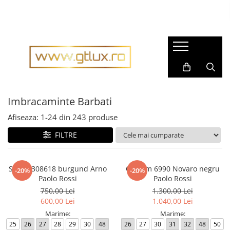
Imbracaminte Femei
Imbracaminte Barbati
Rochii dama
Pijamale barbati
Rochii matase naturala
Accesorii barbati
Rochii gala
Cravate barbati
Rochii casual
Imbracaminte Barbati
Fulare barbati
Bluze dama
Tricouri barbati
Afiseaza:
1-
24
din
243
produse
Pantaloni dama
Tricotaje
FILTRE
Fuste dama
Imbracaminte sport barbati
Sacouri dama
Costume barbati
Sacou 308618 burgund Arno
Costum 6990 Novaro negru
-20%
-20%
Compleuri dama
Cravate
Paolo Rossi
Paolo Rossi
Imbracaminte sport dama
750,00 Lei
1.300,00 Lei
Camasi barbati
600,00 Lei
1.040,00 Lei
Tricouri dama
Sacouri barbati
Marime:
Marime:
Geci si Scurte
25
26
27
28
29
30
48
26
27
30
31
32
48
50
Scurte, Paltoane barbati