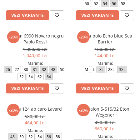
50
52
54
56
58
Paltoane
Pantaloni barbati
Pardesie
VEZI VARIANTE
VEZI VARIANTE
Veste dama
Tricotaje dama
Costum 6990 Novaro negru
Tricou polo Echo blue Sea
-20%
-20%
Paolo Rossi
Barrier
Accesorii dama
1.300,00 Lei
180,00 Lei
Curele dama
1.040,00 Lei
144,00 Lei
Genti dama
Marime:
Marime:
Portmonee dama
26
27
30
31
32
48
50
M
L
XL
2XL
3XL
52
54
62
64
Esarfe, Fulare dama
Trench
VEZI VARIANTE
VEZI VARIANTE
Pijamale dama
Salopete dama
Sacou 124 ab caro Lavard
Pantalon 5-515/32 Eton
-20%
-20%
Wegener
Hanorace
580,00 Lei
450,00 Lei
464,00 Lei
360,00 Lei
Marime:
Marime:
48
50
52
54
56
58