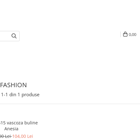
0,00
 FASHION
1-
1
din
1
produse
415 vascoza buline
Anesia
00 Lei
104,00 Lei