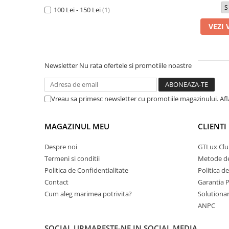
S
Paltoane
100 Lei - 150 Lei
(1)
Pantaloni barbati
Pardesie
VEZI 
Veste dama
Tricotaje dama
Newsletter
Nu rata ofertele si promotiile noastre
Accesorii dama
Curele dama
Vreau sa primesc newsletter cu promotiile magazinului. Af
Genti dama
Portmonee dama
MAGAZINUL MEU
CLIENTI
Esarfe, Fulare dama
Trench
Despre noi
GTLux Club
Pijamale dama
Termeni si conditii
Metode de
Politica de Confidentialitate
Politica d
Salopete dama
Contact
Garantia 
Hanorace
Cum aleg marimea potrivita?
Solutionare
ANPC
SOCIAL
URMARESTE-NE IN SOCIAL MEDIA