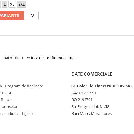
L
XL
2XL
VARIANTE
la mai multe in
Politica de Confidentialitate
DATE COMERCIALE
 - Program de fidelizare
SC Galeriile Tineretului Lux SRL
 Plata
J24/1308/1991
e Retur
RO 2194701
Produselor
Str.Progresului, Nr.58
a online a litigiilor
Baia Mare, Maramures