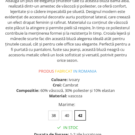
Adaugă un plus de eleganță ținutelor tale cu această bluză damă albă,
realizată dintr-un amestec de vâscoză și poliester, ce oferă confort,
lejeritate și o cădere impecabilă pe siluetă. Designul modern este
evidențiat de accesoriul decorativ auriu poziționat lateral, care creează
un efect drapat feminin și rafinat. Materialul cu conținut de vâscoză
este plăcut la atingere și permite pielii să respire, în timp ce poliesterul
contribuie la menținerea formei și la rezistența în timp. Croiala lejeră și
mânecile scurte fac din această bluză alegerea ideală atât pentru
ținutele casual, cât și pentru cele office sau elegante. Perfectă pentru a
fi purtată cu pantaloni, fuste sau jeanși, această bluză neagră cu
accesoriu metalic oferă un look sofisticat și versatil, potrivit pentru
orice sezon.
PRODUS
FABRICAT
IN ROMANIA
Culoare:
ivoary
Croi:
Cambrat
Compozitie:
60% vâscoză, 30% poliester și 10% elastan
Material:
vascoza
Marime
:
38
40
42
IN STOC
Durata de livrare:
1-2 zile lucratoare