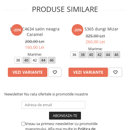
PRODUSE SIMILARE
Bluza C4634 satin neagra
Bluza 5365 dungi Mizar
-20%
-20%
Caramel
325,00 Lei
200,00 Lei
260,00 Lei
160,00 Lei
Marime:
Marime:
36
38
40
42
44
46
38
40
42
44
46
VEZI VARIANTE
VEZI VARIANTE
Newsletter
Nu rata ofertele si promotiile noastre
Vreau sa primesc newsletter cu promotiile
magazinului. Afla mai multe in
Politica de