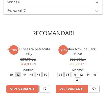
Video
(3)
Review-uri
(0)
RECOMANDARI
Fusta 044 neagra petrecuta
Pantalon 6258 bej larg
-20%
-20%
Letty
Mizar
330,00 Lei
325,00 Lei
264,00 Lei
260,00 Lei
Marime:
Marime:
40
42
44
46
48
50
36
38
40
42
44
46
48
VEZI VARIANTE
VEZI VARIANTE