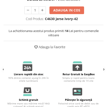
ADAUGA IN COS
Cod Produs:
C4630 jerse ivory-42
La achizitionarea acestui produs primiti
14
Lei pentru comenzile
viitoare
Adauga la Favorite
Livrare rapidă din stoc
Retur Gratuit la EasyBox
95% dintre comenzi ajung în 24h în
Simplu și rapid pentru toate
zilele lucrătoare
comenzile timp de 14 zile
Schimb gratuit
Plătește în siguranță
Mărime mare sau mărime mică? Altă
Folosind orice card de debit sau de
culoare? Ai schimb gratuit!
credit prin BT ePOS