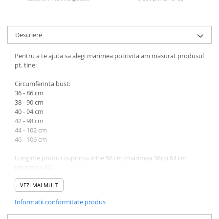
Descriere
Pentru a te ajuta sa alegi marimea potrivita am masurat produsul
pt. tine:
Circumferinta bust:
36 - 86 cm
38 - 90 cm
40 - 94 cm
42 - 98 cm
44 - 102 cm
46 - 106 cm
Lungime produs cuprinsa intre 56 cm (marimea 36) si 64 cm
(marimea 46).
Atentie! Nuanta produsului poate diferi usor, in functie de
VEZI MAI MULT
dispozitivul de pe care este vizualizat.
Informatii conformitate produs