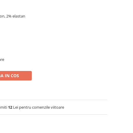
on, 2% elastan
are
A IN COS
imiti
12
Lei pentru comenzile viitoare