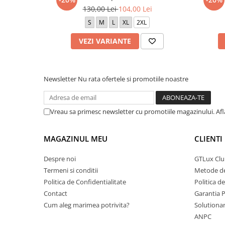
130,00 Lei
104,00 Lei
S
M
L
XL
2XL
VEZI VARIANTE
Newsletter
Nu rata ofertele si promotiile noastre
Vreau sa primesc newsletter cu promotiile magazinului. Af
MAGAZINUL MEU
CLIENTI
Despre noi
GTLux Club
Termeni si conditii
Metode de
Politica de Confidentialitate
Politica d
Contact
Garantia 
Cum aleg marimea potrivita?
Solutionare
ANPC