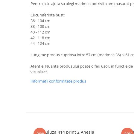
Pentru a te ajuta sa alegi marimea potrivita am masurat pr
Circumferinta bust:
36 - 104 cm
38 - 108 cm
40 - 112 cm
42 - 118 cm
44 - 124 cm
Lungime produs cuprinsa intre 57 cm (marimea 36) si 61 c
Atentie! Nuanta produsului poate diferi usor, in functie de 
vizualizat.
Informatii conformitate produs
Bluza 414 print 2 Anesia
Bluza
-20%
-20%