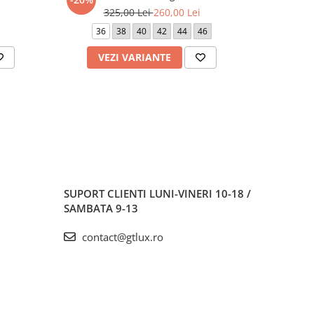
325,00 Lei
260,00 Lei
3
36
38
40
42
44
46
36
VEZI VARIANTE
V
SUPORT CLIENTI
LUNI-VINERI 10-18 /
SAMBATA 9-13
contact@gtlux.ro