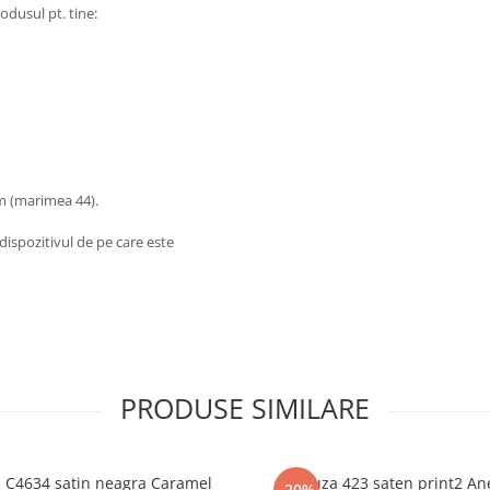
odusul pt. tine:
m (marimea 44).
dispozitivul de pe care este
PRODUSE SIMILARE
 C4634 satin neagra Caramel
Bluza 423 saten print2 An
-20%