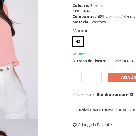
Culoare:
Somon
Croi:
lejer
Compozitie:
50% vascoza, 48% ray
Material:
vascoza
Marime
:
42
IN STOC
Durata de livrare:
1-2 zile lucrato
ADAUG
Cod Produs:
Bianka somon-42
La achizitionarea acestui produs pr
Adauga la Favorite