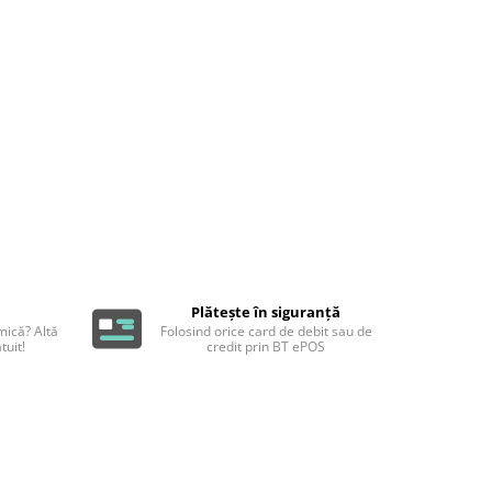
Plătește în siguranță
ică? Altă
Folosind orice card de debit sau de
tuit!
credit prin BT ePOS