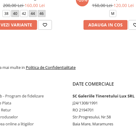
200,00 Lei
160,00 Lei
150,00 Lei
120,00 Lei
38
40
42
44
46
M
VEZI VARIANTE
ADAUGA IN COS
la mai multe in
Politica de Confidentialitate
DATE COMERCIALE
 - Program de fidelizare
SC Galeriile Tineretului Lux SRL
 Plata
J24/1308/1991
e Retur
RO 2194701
Produselor
Str.Progresului, Nr.58
a online a litigiilor
Baia Mare, Maramures