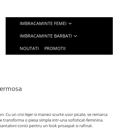
IMBRACAMINTE FEMEI
IMBRACAMINTE BARBATI
NOUTATI
PROMOTII
Hermosa
on. Cu un croi lejer si maneci scurte usor picate, se remarca
re transforma o piesa simpla intr-una sofisticat-feminina.
 pantaloni conici pentru un look proaspat si rafinat.