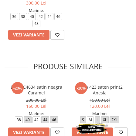
300,00 Lei
Marime:
36
38
40
42
44
46
48
VEZI VARIANTE
PRODUSE SIMILARE
Bluza C4634 satin neagra
Bluza 423 saten print2
-20%
-20%
Caramel
Anesia
200,00 Lei
150,00 Lei
160,00 Lei
120,00 Lei
Marime:
Marime:
38
40
42
44
46
S
M
L
XL
2XL
VEZI VARIANTE
VEZI VARIANTE