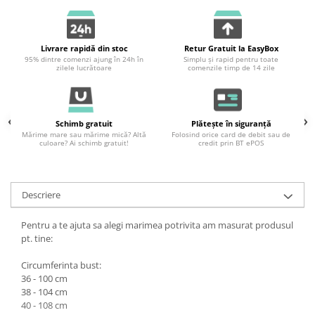
Livrare rapidă din stoc
Retur Gratuit la EasyBox
95% dintre comenzi ajung în 24h în
Simplu și rapid pentru toate
zilele lucrătoare
comenzile timp de 14 zile
Schimb gratuit
Plătește în siguranță
Mărime mare sau mărime mică? Altă
Folosind orice card de debit sau de
culoare? Ai schimb gratuit!
credit prin BT ePOS
Descriere
Pentru a te ajuta sa alegi marimea potrivita am masurat produsul
pt. tine:
Circumferinta bust:
36 - 100 cm
38 - 104 cm
40 - 108 cm