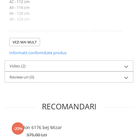
42 - 112 cm
44 - 116 cm
46 - 120 cm
48 - 124 cm
Lungime cuprinsa intre 62 cm (marimea 36) si 70 cm (marimea
48).
VEZI MAI MULT
Atentie! Nuanta produsului poate diferi usor, in functie de
Informatii conformitate produs
dispozitivul de pe care este vizualizat.
Video
(2)
Review-uri
(0)
RECOMANDARI
Pantalon 6176 bej Mizar
-20%
375,00 Lei