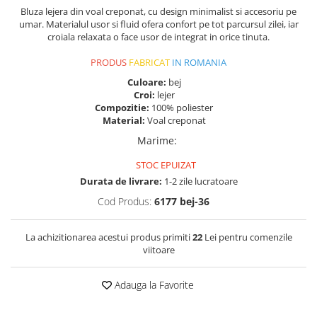
Bluza lejera din voal creponat, cu design minimalist si accesoriu pe
umar. Materialul usor si fluid ofera confort pe tot parcursul zilei, iar
croiala relaxata o face usor de integrat in orice tinuta.
PRODUS
FABRICAT
IN ROMANIA
Culoare:
bej
Croi:
lejer
Compozitie:
100% poliester
Material:
Voal creponat
Marime
:
STOC EPUIZAT
Durata de livrare:
1-2 zile lucratoare
Cod Produs:
6177 bej-36
La achizitionarea acestui produs primiti
22
Lei pentru comenzile
viitoare
Adauga la Favorite