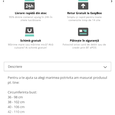
Livrare rapidă din stoc
Retur Gratuit la EasyBox
95% dintre comenzi ajung în 24h în
Simplu și rapid pentru toate
zilele lucrătoare
comenzile timp de 14 zile
Schimb gratuit
Plătește în siguranță
Mărime mare sau mărime mică? Altă
Folosind orice card de debit sau de
culoare? Ai schimb gratuit!
credit prin BT ePOS
Descriere
Pentru a te ajuta sa alegi marimea potrivita am masurat produsul
pt. tine:
Circumferinta bust:
36 - 98 cm
38 - 102 cm
40 - 106 cm
42 - 110 cm