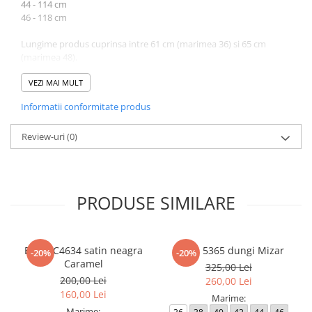
44 - 114 cm
46 - 118 cm
Lungime produs cuprinsa intre 61 cm (marimea 36) si 65 cm
(marimea 48).
Atentie! Nuanta produsului poate diferi usor, in functie de
VEZI MAI MULT
dispozitivul de pe care este vizualizat.
Informatii conformitate produs
Review-uri
(0)
PRODUSE SIMILARE
Bluza C4634 satin neagra
Bluza 5365 dungi Mizar
-20%
-20%
Caramel
325,00 Lei
200,00 Lei
260,00 Lei
160,00 Lei
Marime:
Marime: