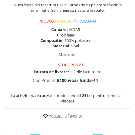
Bluza lejera din tesatura uni, cu broderie cu paiete si elastic la
terminatie. Se incheie cu nasture la spate.
PRODUS
FABRICAT
IN ROMANIA
Culoare:
IVOAR
Croi:
lejer
Compozitie:
100% poliester
Material:
voal
Marime
:
STOC EPUIZAT
Durata de livrare:
1-2 zile lucratoare
Cod Produs:
5100 ivoar funda-44
La achizitionarea acestui produs primiti
21
Lei pentru comenzile
viitoare
Adauga la Favorite